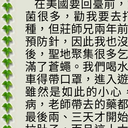
在美國要回臺前，
菌很多，勸我要去
種，但莊師兄兩年
預防針，因此我也
後，聖地聚集很多
滿了蒼蠅。我們喝
車得帶口罩，進入
雖然是如此的小心
病，老師帶去的藥
最後兩、三天才開