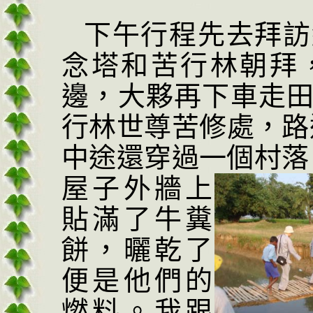
下午行程先去拜訪
念塔和苦行林朝拜
邊，大夥再下車走
行林世尊苦修處，路
中途還穿過一個村落
屋子外牆上
貼滿了牛糞
餅，曬乾了
便是他們的
燃料。我跟