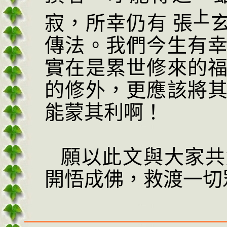
上
寂，所幸仍有
張
傳法。我們今生有
實在是累世修來的
的修外，更應該將
能蒙其利啊！
願以此文與大家共
開悟成佛，救渡一切