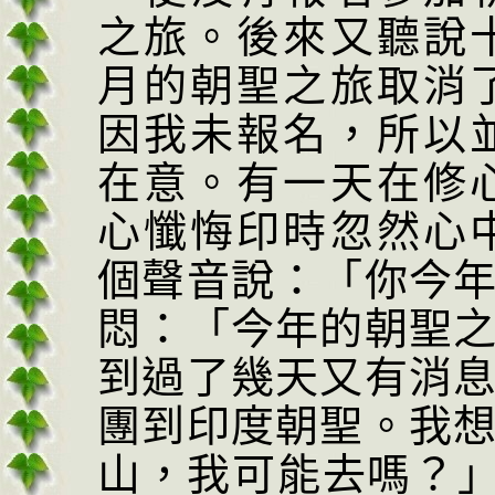
之旅。後來又聽說
月的朝聖之旅取消
因我未報名，
所以
在意。有一天在修
心懺悔印時忽然心
個聲音說：「你今
悶：
「今
年的朝聖
到過了幾天又有消
團到印度朝聖。我
山，我可能去嗎？