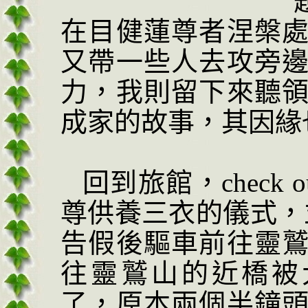
在目健蓮尊者涅槃
又帶一些人去攻旁
力，我則留下來聽
成家的故事，其因緣
回到旅館，
check o
尊
供養三衣的
儀式，
告假後驅車前往靈
往靈鷲山的
近橋被
了，原本兩
個半鐘