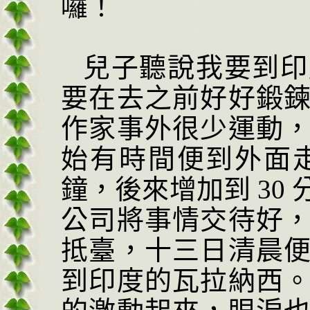
囉！
兒子聽說我要到印
要在去之前好好鍛
作家事外很少運動
始有時間便到外面
鐘，後來增加到
30
公司將事情交待好
抵臺，十三日清晨
到印度的瓦拉納西