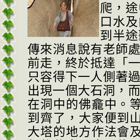
爬，途
口水及
到半途
傳來消息說有老師
前
走，終於抵達「
只容得下一人側著
出現一個大石洞，
在洞中的佛龕中。
到齊了，大家便到
大塔的地方作
法會