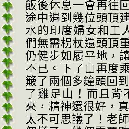
飯後休息一會再往
途中遇到幾位頭頂
水的印度婦
女和工
們無需枴杖還頭頂
仍健步如履平地，
不已。
下了山再度
簸了兩個多鐘頭回
了雞足山！而且背
來，精神還很好，
太不可思議了！老