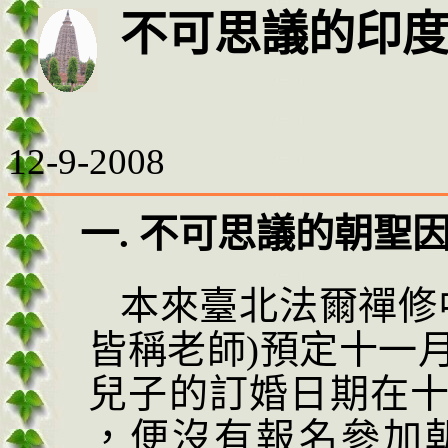
不可思議的印
12-9-2008
一
.
不可思議的朝聖
本來臺北法爾禪修
皆稱老師
)
預定十
一
兒子的訂婚日期在
，便沒有報名參加