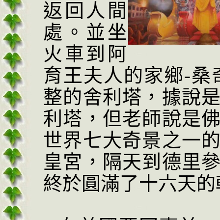
返回人間
處。並坐
火車到阿
育
王夫人的家鄉
-
桑
整的舍利塔，據說
利塔，但老師說是
世界七大奇景之一
皇宮，隔天到德里
終於圓滿了十六天的