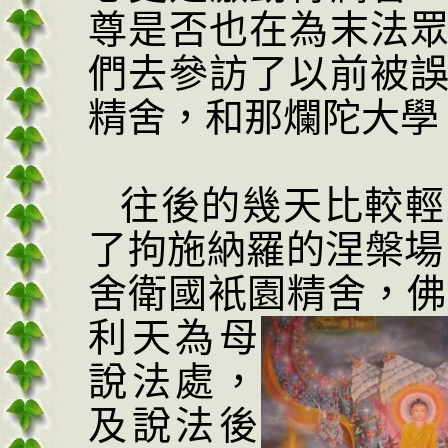
尊是否也在為末法
們去參訪了以前被
精舍，和那爛陀大學
往後的幾天比較輕
了拘施納羅的涅槃場
舍衛國衹園精舍，
佛
利天為母
說法處，
及說法後