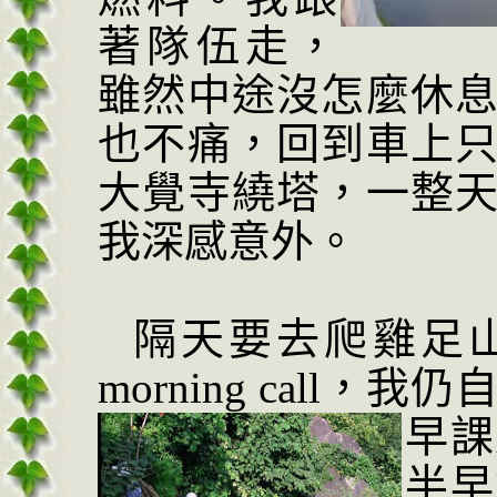
著隊伍走，
雖然中途沒怎麼休
也不痛，回到車上
大覺寺繞塔，一整
我深感意外。
隔天要去爬雞足
morning call
，我仍
早課
半早