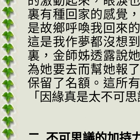
的激動起來，眼淚
裏有種回家的感覺
是故鄉呼喚我回來
這是我作夢都沒想
裏，金師姊透露說
為她要去而幫她報
保留了名額。這所
「因緣真是太不可思
二
.
不可思議的加持