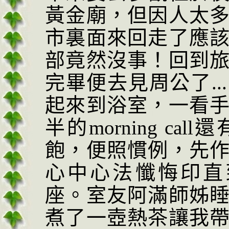
黃金廟，但因人太
市裏面來回走了應
部竟然沒事！回到
完畢便去見周公了
...
起來到浴室，一看
半的
morning call
還
飽，便照慣例，先
心中心法懺悔印直
座。室友阿滿師姊
煮了一壺熱茶讓我