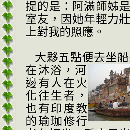
提的是：阿滿師姊
室友，因她年輕力
上對我的照應。
大夥五點便去坐船
在沐浴，
河
邊有人在火
化往生者，
也有印度教
的瑜珈修行