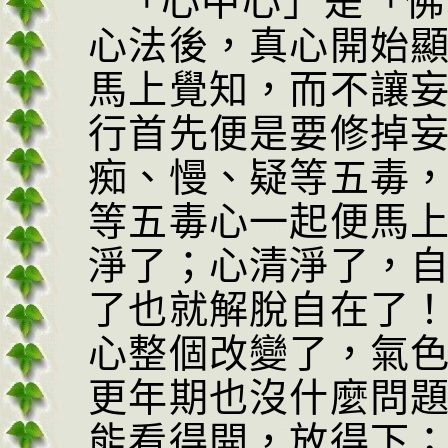
「心中心」是「佛
心法後，真心開始
馬上覺知，而不讓
行首先便是要修掉
痴、慢、疑等五毒
等五毒心一起便馬
淨了；心清淨了，
了也就解脫自在了
心整個改變了，氣
更年期也沒什麼問
能看得開，放得下