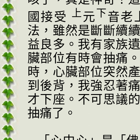
上
下
國接受
元
音老
法，雖然是斷斷續
益良多。我有家族
臟部位有時會抽痛
時，心臟部位突然
到後背，我強忍著
才下座。不可思議
抽痛了。