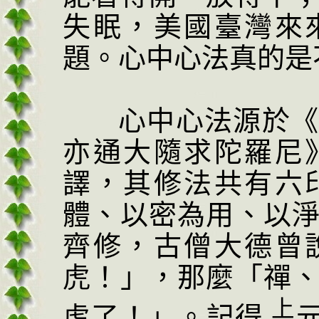
失眠，美國臺灣來
題。心中心法真的是
心中心法源於
亦通大隨求陀羅尼
譯，其修法共有六
體、以密為用、以
齊修，古僧大德曾
虎！」，那麼「禪
上
虎了！」。記得