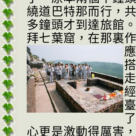
繞道巴特那而行，
多鐘頭才到達旅館
拜七葉窟，在那裏
心更是激動得厲害