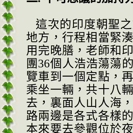
這次的印度朝聖之
地方，行程相當緊
用完晚膳，老師和
團
36
個人浩浩蕩蕩
覽車到一個定點，
乘坐一輛，共十八
去，裏面人山人海
路兩邊是各式各樣
本來要去參觀位於