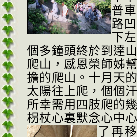
普車
路凹
下左
個多鐘頭終於到達
爬山，感恩榮師姊
擔的爬山。
十月天
太陽
往上爬，個個
所幸需用四肢爬的
枴杖心裏默念心中
了再