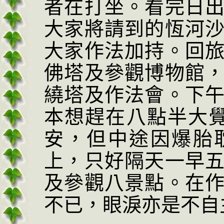
者在打坐
。
看完日
大家將請到的恆河
大家作法加持。回
佛塔及參觀博物館
繞塔及作法會。下
本想趕在八點半大
安，但中途因爆胎
上，只好隔天一早
及參觀八景點。在
不已，眼淚亦是不自