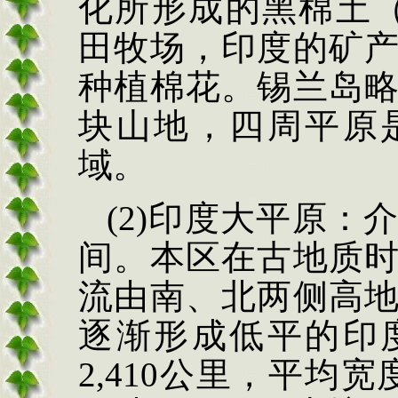
化所形成的黑棉土
田牧场，印度的矿
种植棉花。锡兰岛
块山地，四周平原
域。
(2)
印度大平原：
间。本区在古地质
流由南、北两侧高
逐渐形成低平的印
2,410
公里，平均宽