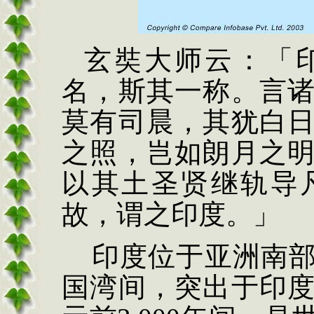
玄奘大师云：「
名，斯其一称
。
言
莫有司晨，其犹白
之照，岂如朗月之
以其土圣贤继轨导
故
，
谓之印度
。」
印度
位于亚洲南
国湾间，突出于印