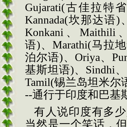
Gujarati(
古佳拉特
Kannada(
坎那达语
)
Konkani
、
Maithili
语
)
、
Marathi(
马拉地
泊尔语
)
、
Oriya
、
Pun
基斯坦语
)
、
Sindhi
、
Tamil(
锡兰岛坦米尔
--
通行于印度和巴基
有人说印度有多少
当然是一个笑话，