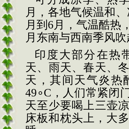
月，各地气候温和、
月到
6
月，气温酷热
月东南与西南季风吹
印度大部分在热
天、雨天、春天、
天，其间天气炎热
49
∘
C
，人们常紧闭
天至少要喝上三壶
床板和枕头上，大