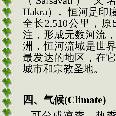
（
Sarsavati
） 又
Hakra
）。
恒河是印
全长
2,510
公里，原
注，形成无数河流
洲，恒河流域是世
最发达的地区，在
城市和宗教圣地。
四、气候
(Climate)
可分成凉季、热