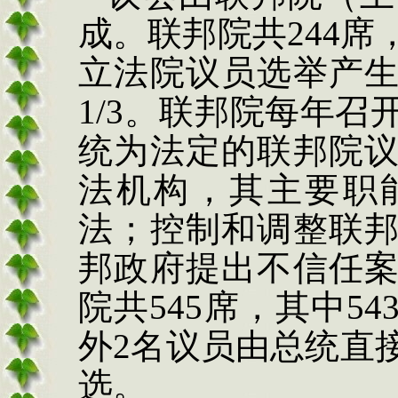
成。联邦院共
244
立法院议员选举产
1/3。联邦院每年
统为法定的联邦院
法机构，其主要职
法；控制和调整联
邦政府提出不信任
院共545席，其中5
外2名议员由总统直
选。