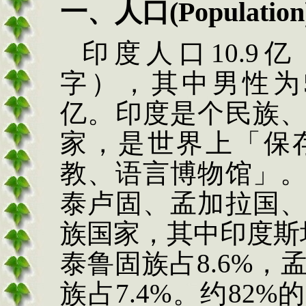
一、人口
(Populatio
印度人口
10.9
亿
字），其中男性为5.3
亿。印度是个民族
家，是世界上「保
教、语言博物馆」
泰卢固、孟加拉国
族国家，其中印度斯坦
泰鲁固族占8.6%，
族占7.4%。约82