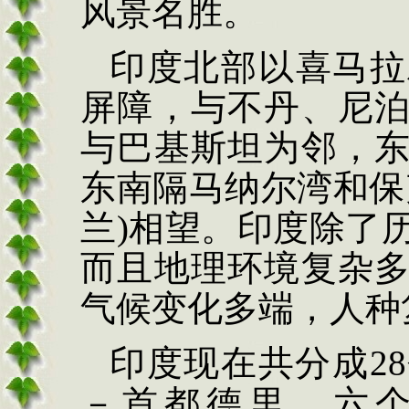
风景名胜。
印度北部以喜马拉
屏障，与不丹、尼
与巴基斯坦为邻，
东南隔马纳尔湾和保
兰
)
相望。印度除了
而且地理环境复杂
气候变化多端，人种
印度现在共分成2
－首都德里，六