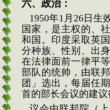
六、
政治：
1950年1月26
国家，是主权的、
和国。印度采取英
分种族、性别、出
在法律面前一律平
部队的统帅，由联
团」选出，每届任
首的部长会议的建议
议会由联邦院（上