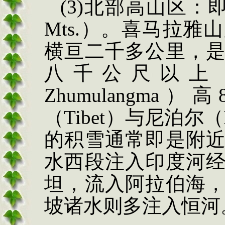
(3)
北部高山区：
Mts.
）。喜马拉雅山
横亘二千多公里，
八千公尺以上
Zhumulangma
）高
（
Tibet
）与尼泊尔（
的积雪通常即是附
水西段
注入印度河
坦，流入阿拉伯海
坡诸水则多注入恒河