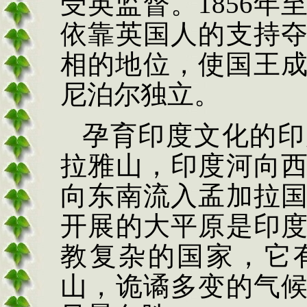
受英监督。
1856年
依靠英国人的支持
相的地位，使国王成
尼泊尔独立。
孕育印度文化的印
拉雅山，印度河向
向东南流入孟加拉
开展的大平原是印
教复杂的国家，它
山，诡谲多变的气