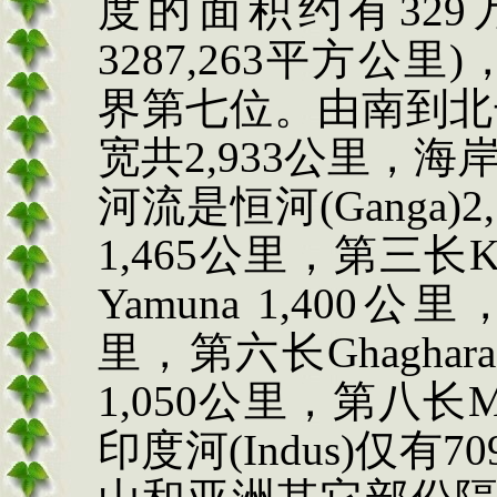
度的面积约有
329
3287,263
平方公里
)
界第七位。由南到北
宽共
2,933
公里，海
河流是恒河
(Ganga)2
1,465
公里，第三长
K
Yamuna 1,400
公里
里，第六长
Ghaghara
1,050
公里，第八长
M
印度河
(Indus)
仅有
70