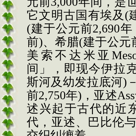
元前
3,000
年间，是
它文明古国有埃及
(
(
建于公元前
2,690
年
前
)
、希腊
(
建于公元
美索不达米亚
Meso
间」，即现今伊拉
斯河及幼发拉底河
)
前
2,750
年
)
，亚述
Ass
述兴起于古代的近
代，亚述、巴比伦
交织纠缠着。