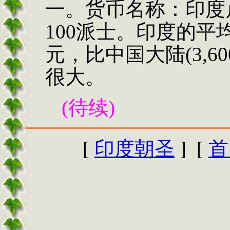
一。货币名称：印度
100派士。
印度的平
元，比中国大陆
(3,60
很大。
(
待续
)
[
印度朝圣
] [
首