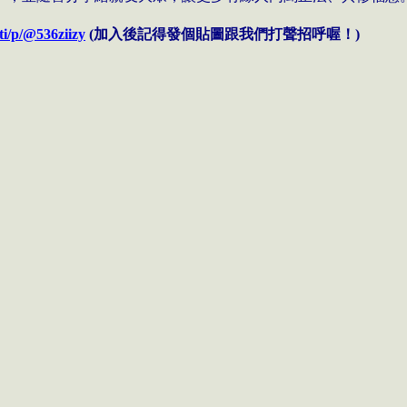
/ti/p/@536ziizy
(加入後記得發個貼圖跟我們打聲招呼喔！)