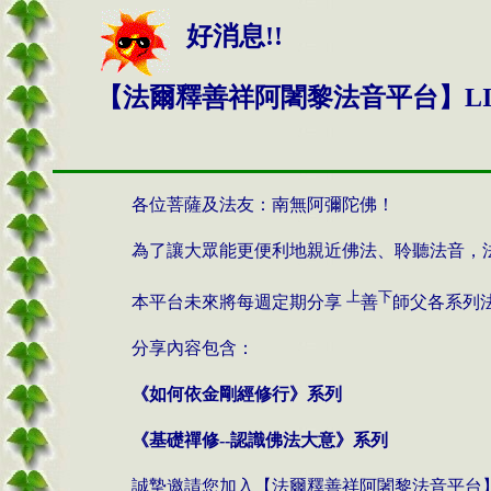
好消息!!
【法爾釋善祥阿闍黎法音平台】LI
各位菩薩及法友：南無阿彌陀佛！
為了讓大眾能更便利地親近佛法、聆聽法音，
上
下
本平台未來將每週定期分享
善
師父各系列
分享內容包含：
《如何依金剛經修行》系列
《基礎禪修--認識佛法大意》系列
誠摯邀請您加入【法爾釋善祥阿闍黎法音平台