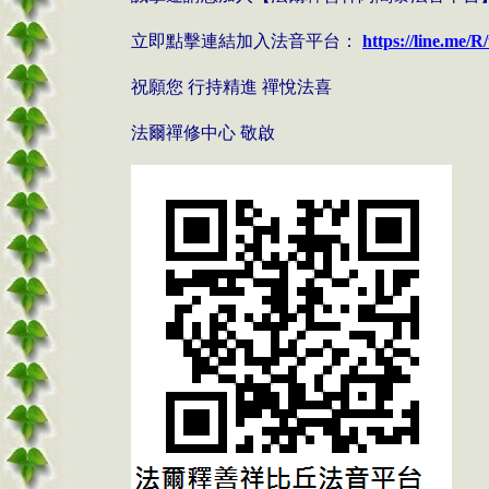
立即點擊連結加入法音平台：
https://line.me/R
祝願您 行持精進 禪悅法喜
法爾禪修中心 敬啟