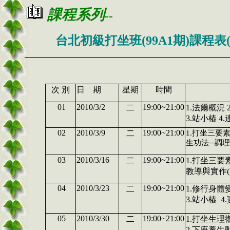
課程系列
--
台北初級打坐班(99A1期)課程表(99.3
次 別
日 期
星期
時間
01
2010/3/2
19:00~21:00
二
1.法爾概況
3.站小樁 
02
2010/3/9
19:00~21:00
二
1.打坐三要素
生功法─調理
03
2010/3/16
19:00~21:00
二
1.打坐三要
教導與實作(
04
2010/3/23
19:00~21:00
二
1.修行身體
3.站小樁 
05
2010/3/30
19:00~21:00
二
1.打坐生理
2.下座養生