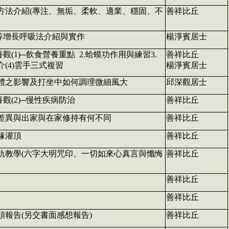
方法介紹(專注、無垢、柔軟、適業、穩固、不
善祥比丘
式等增長呼吸法介紹與實作
楊淨賓居士
養觀(1)─飲食營養重點 2.蛤蟆功作用與練習3.
善祥比丘
(4)雲手三式複習
楊淨賓居士
體之影響及打坐中如何調理微細風大
邱深觀居士
養觀(2)─慢性疾病防治
善祥比丘
差異與出家與在家修持有何不同
善祥比丘
緣灌頂
善祥比丘
軌教學(六字大明咒印、一切如來心真言與懺悔
善祥比丘
善祥比丘
善祥比丘
頭報告(另交書面感想報告)
善祥比丘