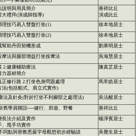
功法說明與用具簡介
善祥比丘
習大禮拜(演成師指導)
演成比丘
調理技巧易入雙盤打坐(1)
徐本地居士
調理技巧易入雙盤打坐(2)
徐本地居士
食戒幫助丹田契機形成
劉果明居士
我按摩法與腿部增益打坐按摩法
吳海慧居士
談 2.健康輔助療法
陳真芷居士
得力器材簡介
真正修行路 2.打坐色身問題處理
馬常皓居士
方法(包括船式、肩立式實作)
康法及針灸(對於打坐不利腳部之處理法)
吳法醒居士
新舊學員聯誼──健行、郊遊、野餐
善祥比丘
吸增長法介紹及實作
楊淨賓居士
拍手、甩手功實作
不同點與密教悉曇字母觀想初步經驗談
吳覺生居士