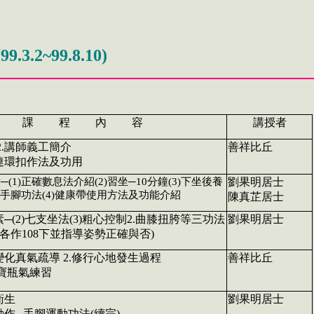
.2~99.8.10)
課 程 內 容
講授者
 2.講師義工簡介
善祥比丘
4.連環扣作法及功用
─(1)正確數息法介紹(2)習坐─10分鐘(3)下坐後養
劉果明居士
手腳功法(4)健康帶使用方法及功能介紹
陳真芷居士
素─(2)七支坐法(3)粗心控制2.曲膝扭胯等三功法
劉果明居士
各作108下並指導姿勢正確與否)
變化真氣疏導 2.修行心地發生過程
善祥比丘
4.寶瓶氣練習
衛生
劉果明居士
動作─手腳運動功法(續完)