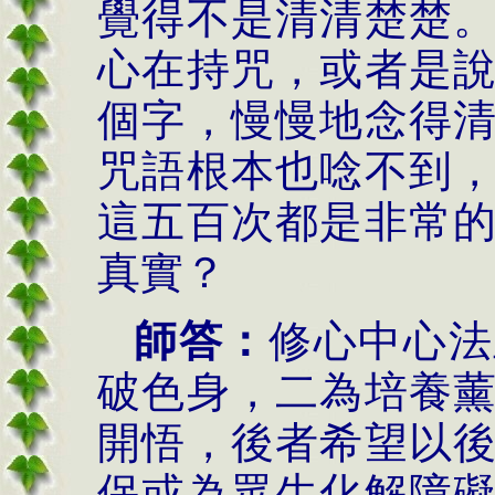
覺得不是清清楚楚
心在持咒，或者是
個字，慢慢地念得
咒語根本也唸不到
這五百次都是非常
真實？
師答：
修心中心法
破色身，二為培養
開悟，後者希望以
保或為眾生化解障