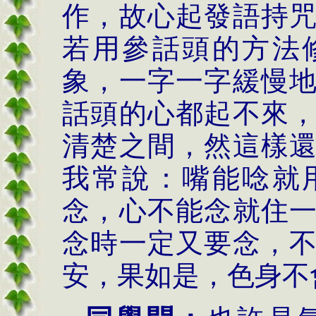
作，故心起發語持
若用參話頭的方法
象，一字一字緩慢
話頭的心都起不來
清楚之間，然這樣
我常說：嘴能唸就
念，心不能念就住
念時一定又要念，
安，果如是，色身不