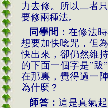
力去修。所以二者
要修兩種法。
同學問：
在修法時
想要加快唸咒，但
快出來，卻仍然維
的下面一個字是
”
跋
”
在那裏，覺得過一
為什麼？
師答：
這是真氣起