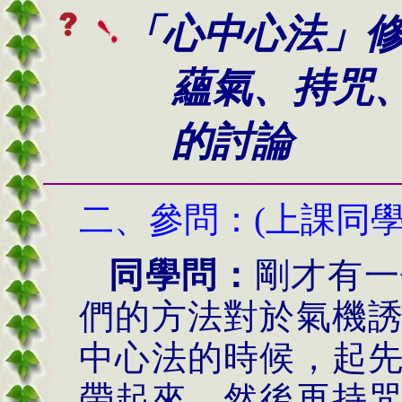
「心中心法」
蘊氣、持咒、
的討論
二、
參問：
(上課同學
同學問：
剛才有一
們的方法對於氣機
中心法的時候，起
帶起來，然後再持