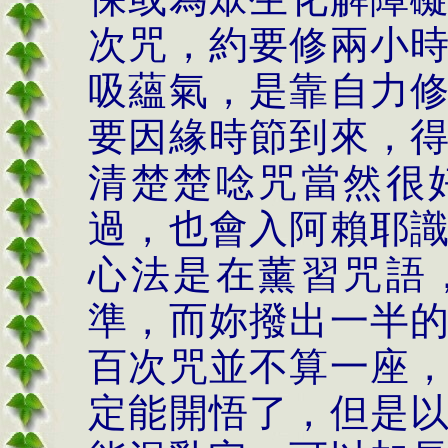
次咒，約要修兩小
吸蘊氣，是靠自力
要因緣時節到來，
清楚楚唸咒當然很
過，也會入阿賴耶
心法是在薰習咒語
準，而妳撥出一半
百次咒並不算一座
定能開悟了，但是