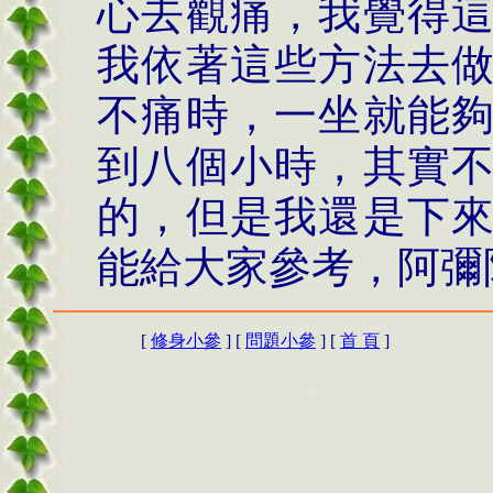
心去觀痛，我覺得
我依著這些方法去
不痛時，一坐就能
到八個小時，其實
的，但是我還是下
能給大家參考，阿彌
[
修身小參
] [
問題小參
] [
首 頁
]