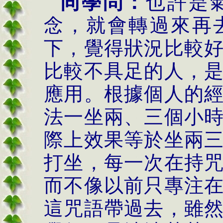
同學問：
也許是
念，就會轉過來再
下，覺得狀況比較
比較不具足的人，
應用。根據個人的
法一坐兩、三個小
際上效果等於坐兩
打坐，每一次在持
而不像以前只專注
這咒語帶過去，雖