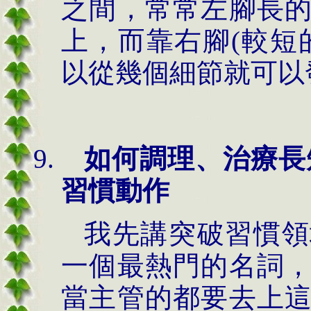
之間，常常左腳長
上，而靠右腳
(
較短
以從幾個細節就可以
如何調理、治療長
習慣動作
我先講突破習慣領
一個最熱門的名詞
當主管的都要去上