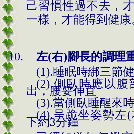
己習慣性過不去，
一樣，才能得到健康
左(右)腳長的調理重
(1).睡眠時綁三
(2).側臥時應
出，腰要伸直
(3).當側臥睡醒
(4).呈跪坐姿勢左
下約3分鐘