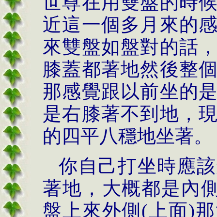
世尊在用雙盤的時
近這一個多月來的
來雙盤如盤對的話
膝蓋都著地然後整
那感覺跟以前坐的
是右膝著不到地，
的四平八穩地坐著。
你自己打坐時應該
著地，大概都是內
盤上來外側
(
上面
)
那