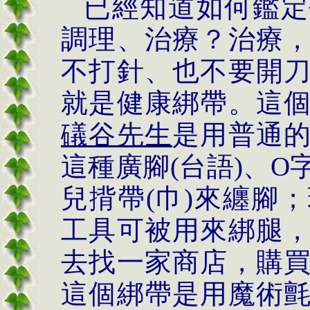
已經知道如何鑑定
調理、治療？治療
不打針、也不要開
就是健康綁帶。這
礒谷先生
是用普通
這種廣腳
(
台語
)
、
O
兒揹帶
(
巾
)
來纏腳；
工具可被用來綁腿
去找一家商店，購
這個綁帶是用魔術