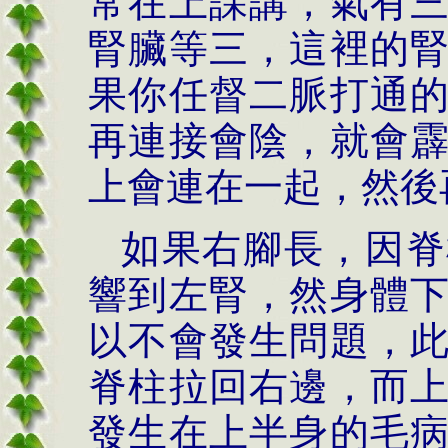
常在上課講，氣有
腎臟等三，這裡的
果你任督二脈打通
再連接會陰，就會
上會連在一起，然後
如果右腳長，因脊
響到左腎，然身體
以不會發生問題，
脊柱拉回右邊，而
發生在上半身的毛