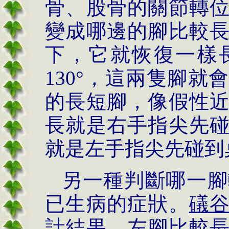
骨、股骨的關節轉
變成哪邊的腳比較
下，它就恢復一樣
130°，這兩隻腳
的長短腳，像假性
長就是右手指尖先
就是左手指尖先碰到
另一種判斷哪一腳
已生病的症狀。
礒
計結果，左腳比較