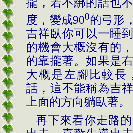
攏，若不綁的話也
0
度，變成
90
的弓形
吉祥臥你可以一睡
的機會大概沒有的
的靠攏著。如果是
大概是左腳比較長
話，這不能稱為吉
上面的方向躺臥著。
再下來看你走路的