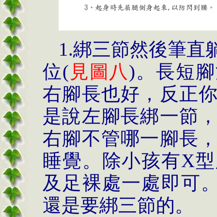
1.
綁三節然後筆直
位
(
見圖八
)
。長短腳
右腳長也好，反正
是說左腳長綁一節
右腳不管哪一腳長
睡覺。除小孩有
X
型
及足裸處一處即可
還是要綁三節的。