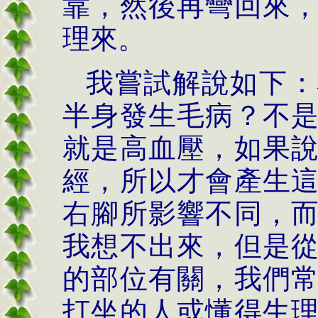
靠，然後再彎回來
理來。
我嘗試解說如下：
半身發生毛病？不
就是高血壓，如果
經，所以才會產生
右腳所影響不同，
我想不出來，但是
的部位有關，我們
打坐的人或懂得生