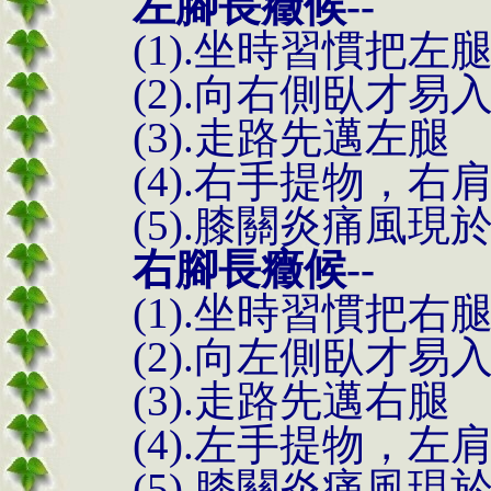
左腳長癥候--
(1).坐時習慣把
(2).向右側臥才易
(3).走路先邁左腿
(4).右手提物，右
(5).膝關炎痛風現
右腳長癥候--
(1).坐時習慣把
(2).向左側臥才易
(3).走路先邁右腿
(4).左手提物，左
(5).膝關炎痛風現