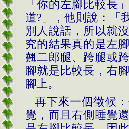
「你的左腳比較長
道
?
」，他則說：「
別人說話，所以就
究的結果真的是左
翹二郎腿、跨腿或
腳就是比較長，右
腳上。
再下來一個徵候：
覺，而且右側睡覺
是左腳比較長。因