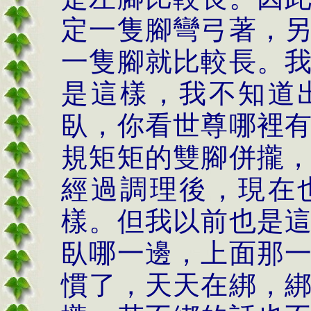
定一隻腳彎弓著，
一隻腳就比較長。
是這樣，我不知道
臥，你看世尊哪裡
規矩矩的雙腳併攏
經過調理後，現在
樣。但我以前也是
臥哪一邊，上面那
慣了，天天在綁，