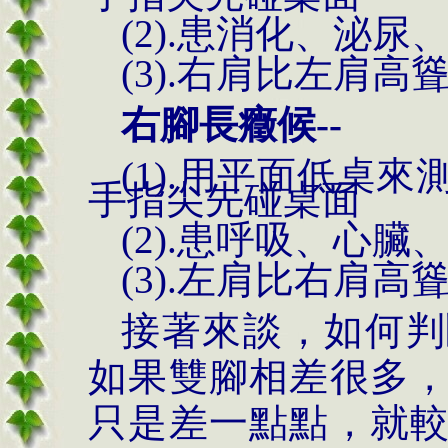
(2).患消化、泌
(3).右肩比左肩高
右腳長癥候--
(1).用平面低桌
手指尖先碰桌面
(2).患呼吸、心
(3).左肩比右肩高
接著來談，如何判
如果雙腳相差很多
只是差一點點，就