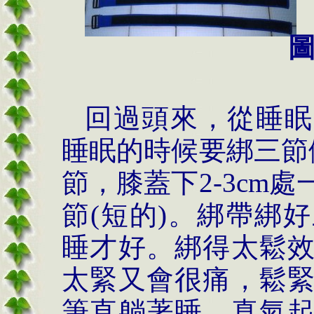
回過頭來，從睡眠
睡眠的時候要綁三節
節，膝蓋下
2-3cm
處
節
(
短的
)
。綁帶綁好
睡才好。綁得太鬆
太緊又會很痛，鬆
筆直躺著睡，真氣