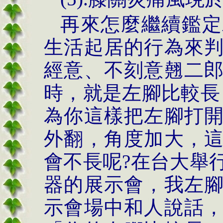
再來怎麼繼續鑑定
生活起居的行為來
經意、不刻意翹二
時，就是左腳比較長
為你這樣把左腳打
外翻，角度加大，
會不長呢
?
在台大舉
器的展示會，我左
示會場中和人說話