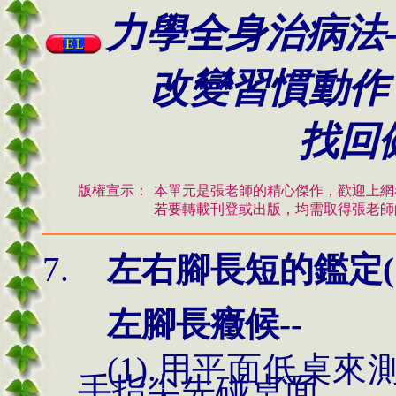
力學全身治病法-
改變習慣動作
找回健
版權宣示：
本單元是張老師的精心傑作，歡迎上網
若要轉載刊登或出版，均需取得張老師
左右腳長短的鑑定(1
左腳長癥候--
(1).用平面低桌
手指尖先碰桌面