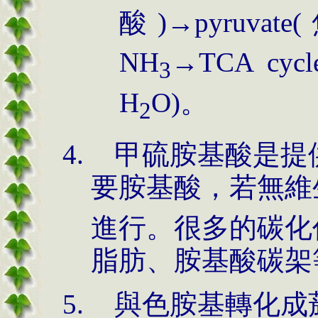
酸)
→
pyruva
NH
→TCA cy
3
H
O)。
2
甲硫胺基酸是提供甲基
要胺基酸，若無維
進行。很多的碳化
脂肪、胺基酸碳架
與色胺基轉化成