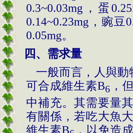
0.3~0.03mg，蛋0
0.14~0.23mg，豌
0.05mg。
四、需求量
一般而言，人與動
可合成維生素B
，
6
中補充。其需要量
有關係，若吃大魚
維生素B
，以免造成