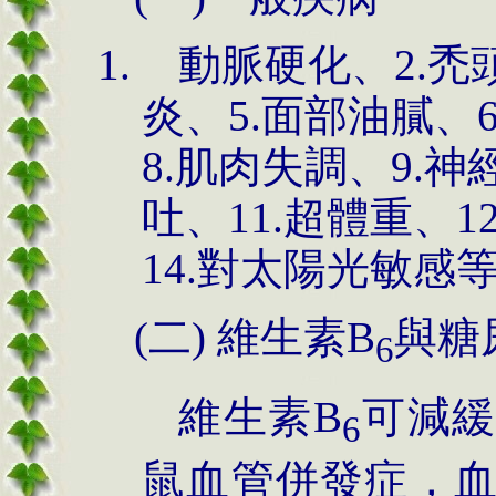
動脈硬化、2.禿
炎、5.面部油膩、
8.肌肉失調、9.神
吐、11.超體重、1
14.對太陽光敏感
(二) 維生素B
與糖
6
維生素B
可減緩
6
鼠血管併發症，