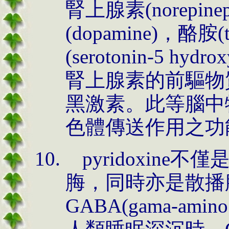
腎上腺素(norepine
(dopamine)，酪胺
(serotonin-5 hy
腎上腺素的前驅物
黑激素。此等腦中
色體傳送作用之功
pyridoxin
脢，同時亦是散播
GABA(gama-amin