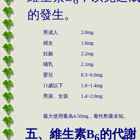
6
的發生。
男成人
2.0mg
婦女
1.6mg
妊娠
2.2mg
哺乳
2.1mg
嬰兒
0.3~0.6mg
11歲以下
1.0~1.4mg
男孩、女孩
1.4~2.0mg
最大使用量為4-50mg，毒性劑量未知。
五、維生素B
的代謝
6