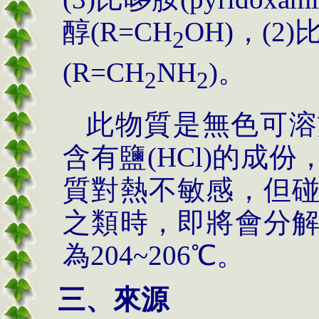
醇(R=CH
OH)，(2)
2
(R=CH
NH
)。
2
2
此物質是無色可溶
含有鹽(HCl)的成
質對熱不敏感，但
之類時，即將會分
為204~206℃。
三、來源