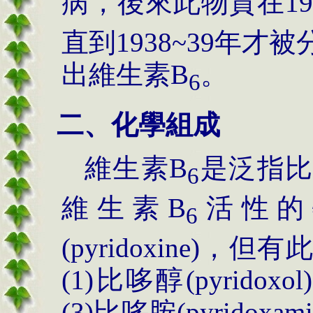
病，後來此物質在19
直到1938~39年
出維生素B
。
6
二、化學組成
維生素B
是泛指比
6
維生素B
活性的
6
(pyridoxine)
(1)比哆醇(pyridoxol
(3)比哆胺(pyrido