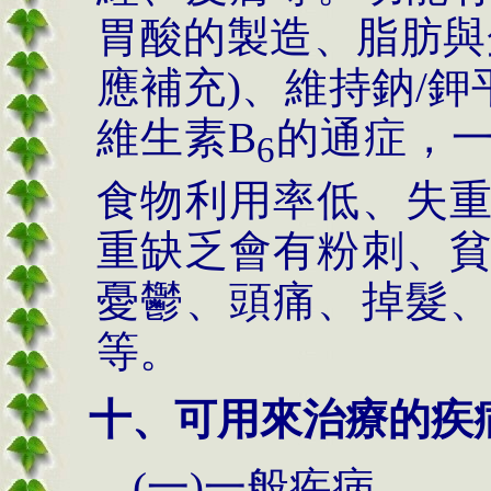
胃酸的製造、脂肪與
應補充)、維持鈉/鉀
維生素B
的通症，
6
食物利用率低、失
重缺乏會有粉刺、
憂鬱、頭痛、掉髮
等。
十、可用來治療的疾
(一)一般疾病