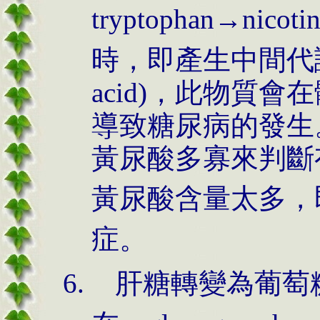
tryptophan→nic
時，即產生中間代謝物--
acid)，此物質
導致糖尿病的發生
黃尿酸多寡來判斷
黃尿酸含量太多，
症。
肝糖轉變為葡萄