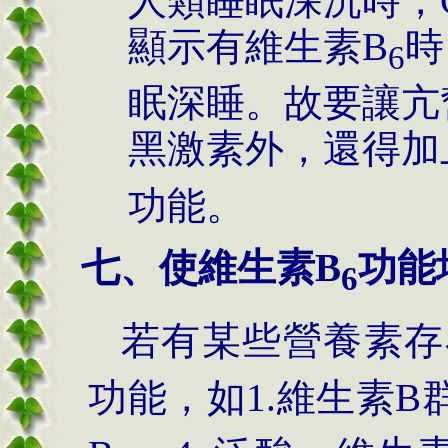
人類睡眠深沉時，
顯示有維生素B
時
6
眠深睡。故要讓亢
黑激素外，還得加
功能。
七、使維生素B
功能
6
若有某些營養素存
功能，如1.維生素B群