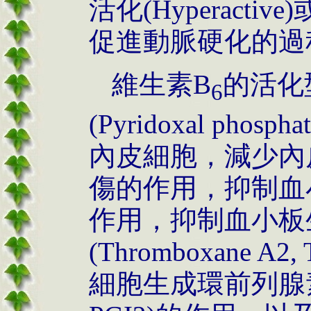
活化(Hyperact
促進動脈硬化的過
維生素B
的活化
6
(Pyridoxal pho
內皮細胞，減少內
傷的作用，抑制血
作用，抑制血小板
(Thromboxane 
細胞生成環前列腺素(Pro