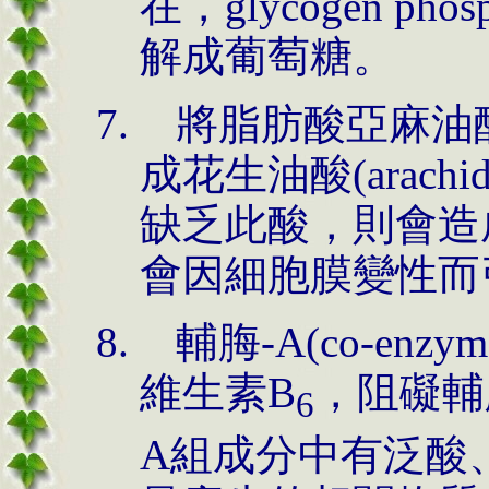
在，glycogen ph
解成葡萄糖。
將脂肪酸亞麻油酸(lin
成花生油酸(arachido
缺乏此酸，則會造
會因細胞膜變性而
輔脢-A(co-en
維生素B
，阻礙輔脢
6
A組成分中有泛酸、腺