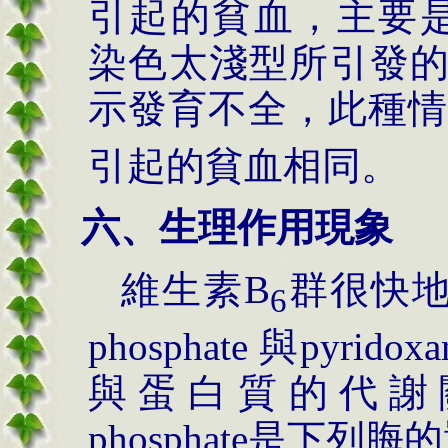
引起的貧血，主要是緣由
染色太淺型所引發
示發育不全，此種情
引起的貧血相同。
六、生理作用現象
維生素B
群很快地會
6
phosphate 與pyrido
與蛋白質的代謝關係
phosphate是下列