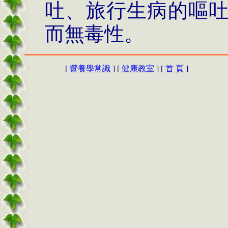
吐、旅行生病的嘔
而無毒性。
[
營養學常識
] [
健康教室
] [
首 頁
]