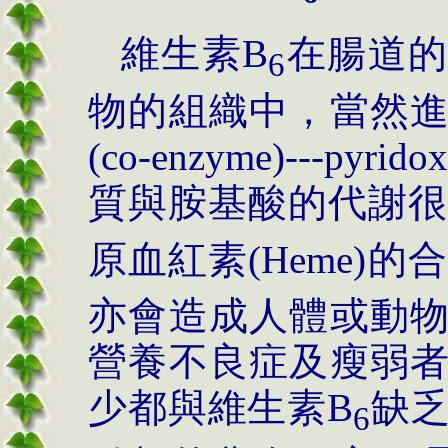
維生素B
在腸道的
6
物的組織中，當然
(co-enzyme)---pyri
質與胺基酸的代謝很
原血紅素(Heme)
亦會造成人體或動
營養不良症及瘦弱
少都與維生素B
缺乏
6