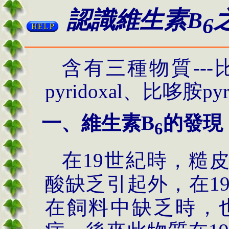
認識維生素
B
6
含有三種物質---比哆
pyridoxal、比哆胺pyri
一、維生素B
的發現
6
在19世紀時，糙皮病(
酸缺乏引起外，在1
在飼料中缺乏時，