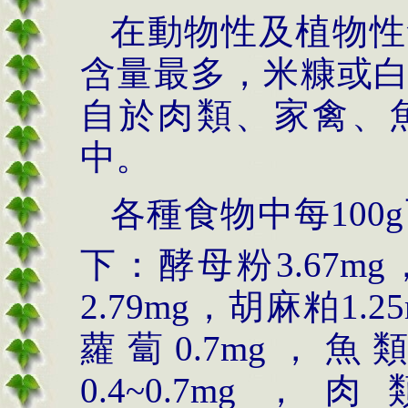
在動物性及植物性
含量最多，米糠或
自於肉類、家禽、
中。
各種食物中每100
下：酵母粉3.67mg
2.79mg，胡麻粕1.2
蘿蔔0.7mg，魚
0.4~0.7mg，肉