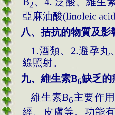
B
、4. 泛酸、維生素
2
亞麻油酸(linoleic aci
八、拮抗的物質及影
1.酒類、2.避孕丸
線照射。
九、維生素B
缺乏的
6
維生素B
主要作用
6
經、皮膚等。功能