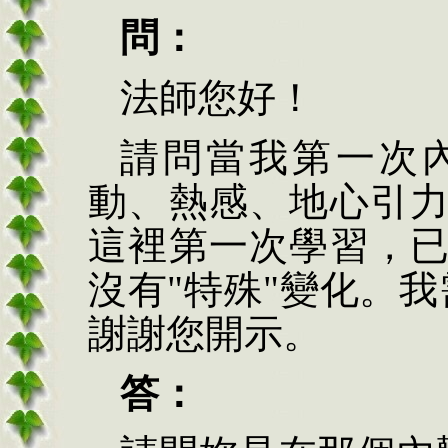
問：
法師您好！
請問當我第一次
動、熱感、地心引
這裡第一次學習，
沒有"特殊"變化。
謝謝您開示。
答：