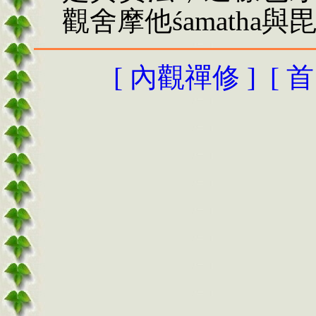
觀舍摩他śamatha與毘
[
內觀禪修
]
[
首