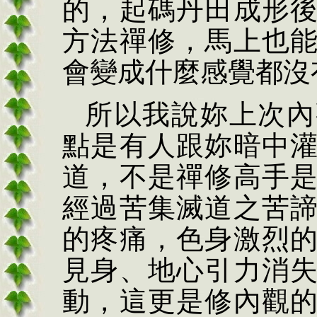
的，起碼丹田成形
方法禪修，馬上也
會變成什麼感覺都沒
所以我說妳上次內
點是有人跟妳暗中
道，不是禪修高手
經過苦集滅道之苦
的疼痛，色身激烈
見身、地心引力消
動，這更是修內觀