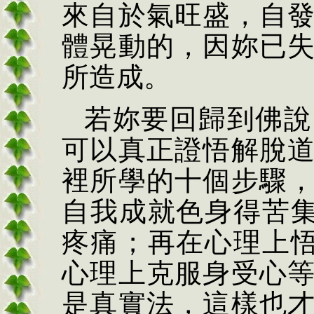
來自於氣旺盛，自
體晃動的，因妳已
所造成。
若妳要回歸到佛說
可以真正證悟解脫
裡所學的十個步驟
自我成就色身得苦集
疼痛；再在心理上悟
心理上克服身受心
是真實法，這樣也