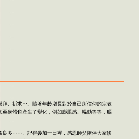
膜拜、祈求⋯。隨著年齡增長對於自己所信仰的宗教
甚至身體也產生了變化，例如膨脹感、幌動等等，腦
益良多⋯⋯。記得參加一日襌，感恩師父陪伴大家修