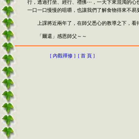
行，透過打坐、經行、禮佛⋯，一天下來混濁的心
一口一口慢慢的咀嚼，也讓我們了解食物得來不易
上課將近兩年了，在師父悉心的教導之下，看
「爾還」感恩師父～～
[
內觀禪修
]
[
首 頁
]