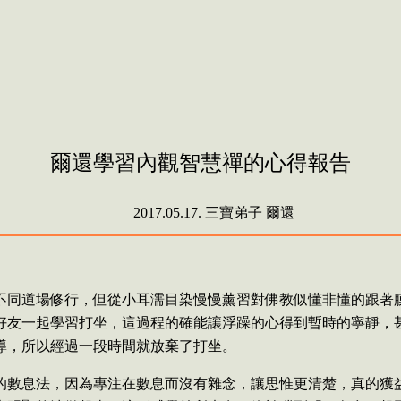
爾還學習內觀智慧禪的心得報告
爾還
2017.05.17.
三寶弟子
不同道場修行，但從小耳濡目染慢慢薰習對佛教似懂非懂的跟著
好友一起學習打坐，這過程的確能讓浮躁的心得到暫時的寧靜，
導，所以經過一段時間就放棄了打坐。
的數息法，因為專注在數息而沒有雜念，讓思惟更清楚，真的獲