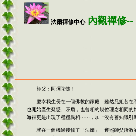
內觀禪修--
法爾禪修中心
師父：阿彌陀佛！
慶幸我生長在一個佛教的家庭，雖然兄姐各在
也開始產生疑惑、矛盾，也曾相約幾位理念相同的
海𥚃更是出現了種種異相⋯⋯，加上沒有善知識引
就在一個機缘接觸了「法爾」，遵照師父所教