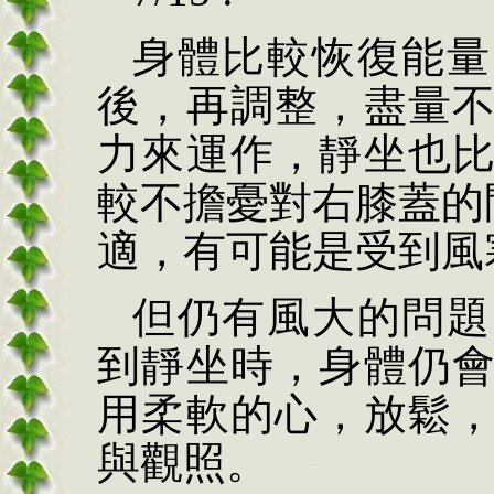
身體比較恢復能量
後，再調整，盡量
力來運作，靜坐也
較不擔憂對右膝蓋的
適，有可能是受到風
但仍有風大的問題
到靜坐時，身體仍
用柔軟的心，放鬆
與觀照。