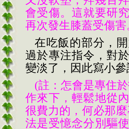
會受傷。這就要研
再次發生膝蓋受傷害
在吃飯的部分，開
過於專注指令，對
變淡了，因此寫小參
(註：怎會是專住
作來下，輕鬆地從
很費力的，何必那麼
法是受憶念分別驅