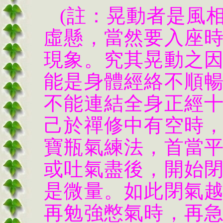
(註：晃動者是風
虛懸，當然要入座
現象。究其晃動之
能是身體經絡不順
不能連結全身正經
己於禪修中有空時
寶瓶氣練法，首當
或吐氣盡後，開始
是微量。如此閉氣
再勉強憋氣時，再