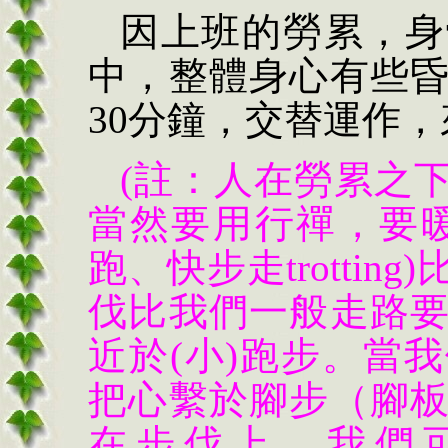
因上班的勞累，身
中，整體身心有些
30分鐘，交替運作
(註：人在勞累之
當然要用行禪，要
跑、快步走trotti
伐比我們一般走路
近於(小)跑步。當
把心繫於腳步（腳
在步伐上，我們