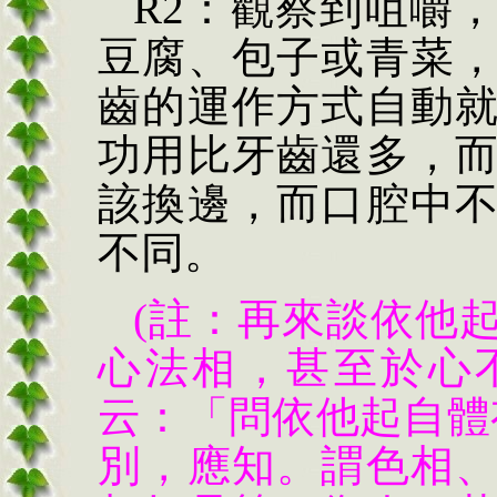
R2：觀察到咀嚼
豆腐、包子或青菜
齒的運作方式自動
功用比牙齒還多，
該換邊，而口腔中
不同。
(註：再來談依他
心法相，甚至於心
云：「問依他起自體
別，應知。謂色相