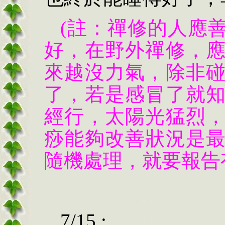
(註：禪修的人應
好，在野外禪修，
來越沒力氣，除非
了，若是感冒了就
經行，太陽光猛烈
痧能夠改善狀況是
隨機處理，就要報告
7/15 :