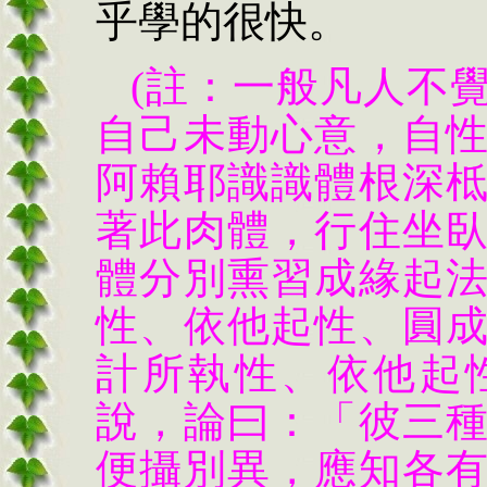
乎學的很快。
(註：一般凡人不
自己未動心意，自
阿賴耶識識體根深
著此肉體，行住坐
體分別熏習成緣起
性、依他起性、圓
計所執性、依他起
說，論曰：「彼三
便攝別異，應知各