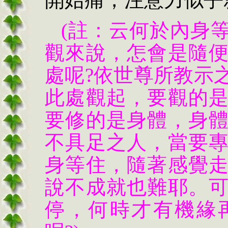
(註：云何於內身
觀來說，怎會是隨
處呢?依世尊所教示
此處觀起，要觀的
要修的是身體，身
不具足之人，當要
身等住，隨著感覺
說不成就也難耶。
停，何時才有機緣