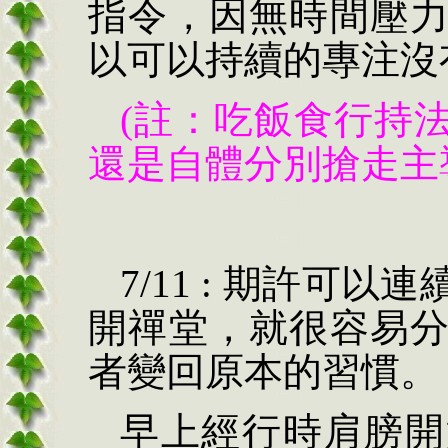
指令，因無時間壓
以可以持續的專注沒
(註：吃飯食行持
還是自體分別搶走主導全
7/11 : 期許可
開禪堂，就很容易
者變回原本的習慣。
早上經行時肩膀開