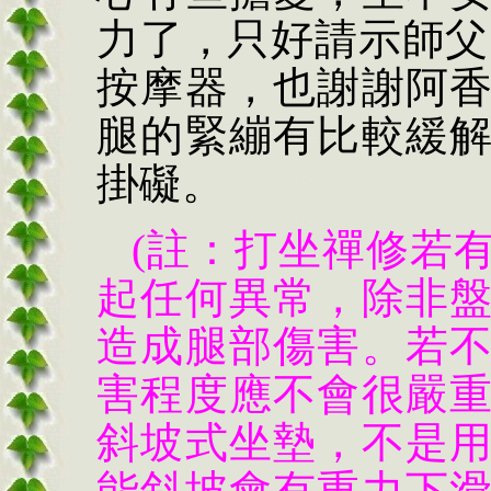
力了，只好請示師父
按摩器，也謝謝阿
腿的緊繃有比較緩
掛礙。
(註：打坐禪修若
起任何異常，除非
造成腿部傷害。若
害程度應不會很嚴
斜坡式坐墊，不是
能斜坡會有重力下