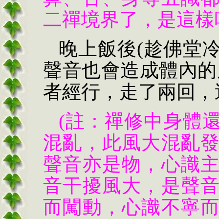
二禪境界了，是這樣嗎
晚上飯後(趁佛堂
聲音也會造成體內的
者經行，走了兩回，
(註：禪修中身體
混亂，此風大混亂
聲音亦是物，心識
音干擾風大，是聲
而闖動，心識不寧