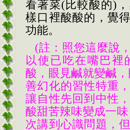
看著菜(比較酸的)
樣口裡酸酸的，覺
功能。
(註：照您這麼說
以使已吃在嘴巴裡
酸，眼見鹹就變鹹，
善幻化的習性特重
讓自性先回到中性
酸甜苦辣味變成一味
次講到心識問題，