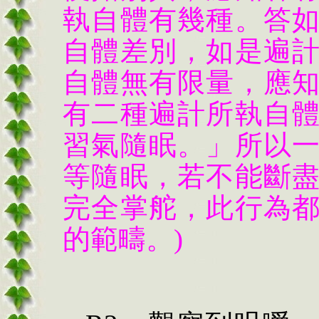
執自體有幾種。答
自體差別，如是遍
自體無有限量，應
有二種遍計所執自
習氣隨眠。」所以
等隨眠，若不能斷
完全掌舵，此行為
的範疇。)