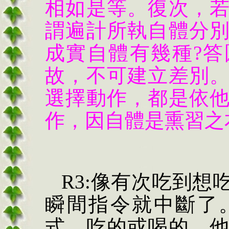
相如是等。復次，
謂遍計所執自體分
成實自體有幾種?
故，不可建立差別
選擇動作，都是依
作，因自體是熏習之
R3:像有次吃到
瞬間指令就中斷了
式，吃的或喝的，