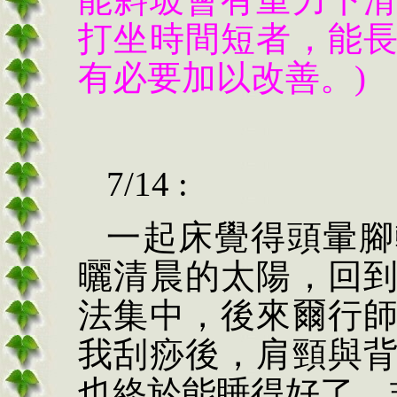
打坐時間短者，能
有必要加以改善。)
7/14 :
一起床覺得頭暈腳
曬清晨的太陽，回
法集中，後來爾行
我刮痧後，肩頸與
也終於能睡得好了，