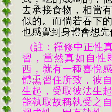
去承接食物，相當
似的。而倘若吞下
也感覺到身體會想先
(註：禪修中正性
習，當然真如自性
西，就有一種喜悅
體熏習住所致，彼
生起，受取彼法生
能執取故稱執受之