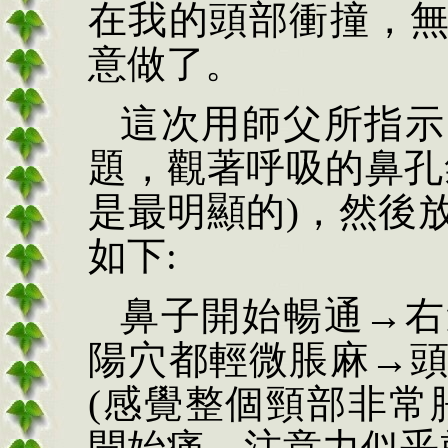
在我的頭部衝撞，
意做了。
這次用師父所指示
題，觀著呼吸的鼻孔
是最明顯的)，然後
如下:
鼻子開始暢通→右
陽穴都輕微脹麻→
(感覺整個頸部非常
開始痛，注意力似乎