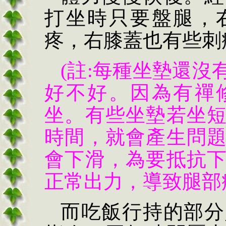
打坐時只要盤腿，
疼，右膝蓋也有些刺
(註:每種坐墊還
好不好。因為有禪
坐。有些坐墊若坐
時間，就會產生問
會下滑，為要抵抗
正常出力，導致腿部
而吃飯行持的部分