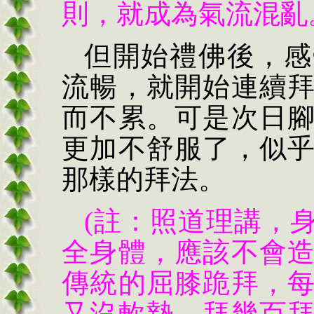
則，就成為氣流混亂
但開始禮佛後，感
流暢，就開始連續
而不累。可是次日
更加不舒服了，似
那樣的拜法。
(註：照道理講，
全身體，應該不會
傳統的屈膝跪拜，
又沒軟墊，拜幾百