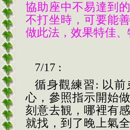
協助座中不易達到
不打坐時，可要能
做此法，效果特佳、
7/17 :
循身觀練習: 以
心，參照指示開始
刻意去観，哪裡有
就找，到了晚上氣