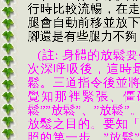
行時比較流暢，在
腿會自動前移並放
腳還是有些腿力不夠
(註: 身體的放
次深呼吸後，這時最先
鬆。三道指令後並
覺知那裡緊張、僵
鬆””放鬆”、”放鬆
放鬆之目的。要知
照的第一步，”放鬆