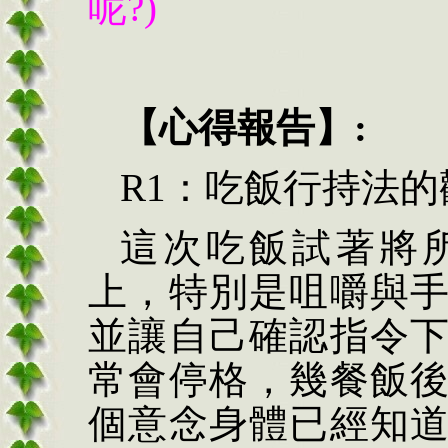
呢?)
【心得報告】:
R1：吃飯行持法的
這次吃飯試著將
上，特別是咀嚼與
並讓自己確認指令
常會停格，幾餐飯
個意念身體已經知