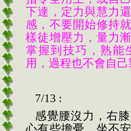
下達，定力與慧力
感，不要開始修持
樣徒增壓力，量力
掌握到技巧，熟能
用，過程也不會自己
7/13 :
感覺腰沒力，右膝
心有些擔憂，坐不