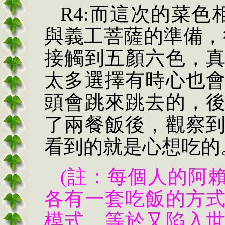
R4:而這次的菜色
與義工菩薩的準備，
接觸到五顏六色，
太多選擇有時心也
頭會跳來跳去的，
了兩餐飯後，觀察
看到的就是心想吃的
(註：每個人的阿
各有一套吃飯的方
模式，等於又陷入