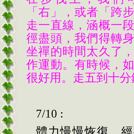
「右」，或者「跨
走一直線，涵概一
徑盡頭，我們得轉
坐禪的時間太久了
作運動。有時候，
很好用。走五到十分
7/10 :
體力慢慢恢復。經