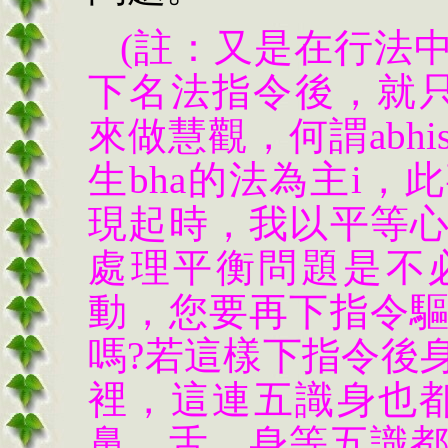
(註：又是在行法
下名法指令後，就只能用
來做慧觀，何謂abhi
生bha的法為主i，此
現起時，我以平等
處理平衡問題是不
動，您要再下指令
嗎?若這樣下指令後
裡，這連五識身也
鼻、舌、身等五識