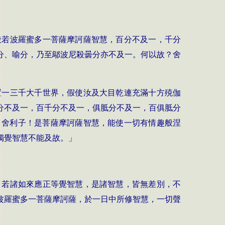
般若波羅蜜多一菩薩摩訶薩智慧，百分不及一，千分
分、喻分，乃至鄔波尼殺曇分亦不及一。何以故？舍
置一三千大千世界，假使汝及大目乾連充滿十方殑伽
分不及一，百千分不及一，俱胝分不及一，百俱胝分
？舍利子！是菩薩摩訶薩智慧，能使一切有情趣般涅
獨覺智慧不能及故。」
，若諸如來應正等覺智慧，是諸智慧，皆無差別，不
波羅蜜多一菩薩摩訶薩，於一日中所修智慧，一切聲