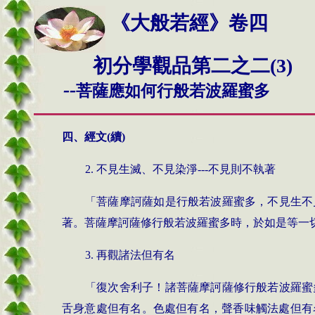
《大般若經》卷四
初分學觀品第二之二(3)
--
菩薩應如何行般若波羅蜜多
四、經文(續)
2.
不見生滅、不見染淨
---
不見則不執著
「菩薩摩訶薩如是行般若波羅蜜多，不見生不
著。菩薩摩訶薩修行般若波羅蜜多時，於如是等一
3.
再觀諸法但有名
「復次舍利子！諸菩薩摩訶薩修行般若波羅蜜
舌身意處但有名。色處但有名，聲香味觸法處但有