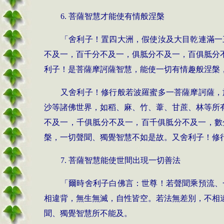
6.
菩薩智慧才能使有情般涅槃
「舍利子！置四大洲，假使汝及大目乾連滿一
不及一，百千分不及一，俱胝分不及一，百俱胝分
利子！是菩薩摩訶薩智慧，能使一切有情趣般涅槃
又舍利子！修行般若波羅蜜多一菩薩摩訶薩，
沙等諸佛世界，如稻、麻、竹、葦、甘蔗、林等所
不及一，千俱胝分不及一，百千俱胝分不及一，數
槃，一切聲聞、獨覺智慧不如是故。又舍利子！修
7.
菩薩智慧能使世間出現一切善法
「爾時舍利子白佛言：世尊！若聲聞乘預流、
相違背，無生無滅，自性皆空。若法無差別，不相
聞、獨覺智慧所不能及。