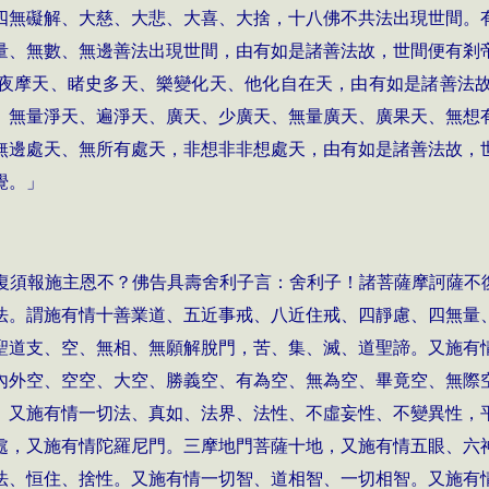
四無礙解、大慈、大悲、大喜、大捨，十八佛不共法出現世間。
量、無數、無邊善法出現世間，由有如是諸善法故，世間便有剎
夜摩天、睹史多天、樂變化天、他化自在天，由有如是諸善法
、無量淨天、遍淨天、廣天、少廣天、無量廣天、廣果天、無想
無邊處天、無所有處天，非想非非想處天，由有如是諸善法故，
覺。」
復須報施主恩不？佛告具壽舍利子言：舍利子！諸菩薩摩訶薩不
法。謂施有情十善業道、五近事戒、八近住戒、四靜慮、四無量
聖道支、空、無相、無願解脫門，苦、集、滅、道聖諦。又施有
內外空、空空、大空、勝義空、有為空、無為空、畢竟空、無際
。又施有情一切法、真如、法界、法性、不虛妄性、不變異性，
處，又施有情陀羅尼門。三摩地門菩薩十地，又施有情五眼、六
法、恒住、捨性。又施有情一切智、道相智、一切相智。又施有