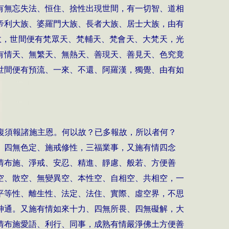
有無忘失法、恒住、捨性出現世間，有一切智、道相
帝利大族、婆羅門大族、長者大族、居士大族，由有
故，世間便有梵眾天、梵輔天、梵會天、大梵天，光
有情天、無繁天、無熱天、善現天、善見天、色究竟
世間便有預流、一來、不還、阿羅漢，獨覺、由有如
復須報諸施主恩。何以故？已多報故，所以者何？
、四無色定、施戒修性，三福業事，又施有情四念
情布施、淨戒、安忍、精進、靜慮、般若、方便善
空、散空、無變異空、本性空、自相空、共相空，一
平等性、離生性、法定、法住、實際、虛空界，不思
神通。又施有情如來十力、四無所畏、四無礙解，大
情布施愛語、利行、同事，成熟有情嚴淨佛土方便善