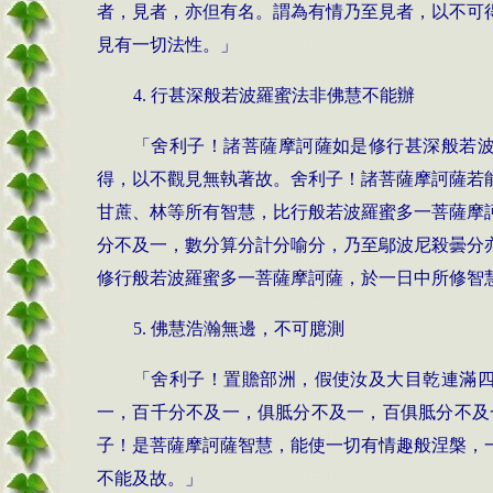
者，見者，亦但有名。謂為有情乃至見者，以不可
見有一切法性。」
4.
行甚深般若波羅蜜法非佛慧不能辦
「舍利子！諸菩薩摩訶薩如是修行甚深般若
得，以不觀見無執著故。舍利子！諸菩薩摩訶薩若
甘蔗、林等所有智慧，比行般若波羅蜜多一菩薩摩
分不及一，數分算分計分喻分，乃至鄔波尼殺曇分
修行般若波羅蜜多一菩薩摩訶薩，於一日中所修智
5.
佛慧浩瀚無邊，不可臆測
「舍利子！置贍部洲，假使汝及大目乾連滿
一，百千分不及一，俱胝分不及一，百俱胝分不及
子！是菩薩摩訶薩智慧，能使一切有情趣般涅槃，
不能及故。」