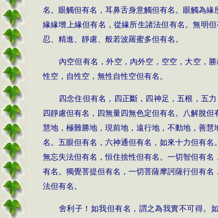
名。眼觸但有名，耳鼻舌身意觸但有名。眼觸為緣
緣緣增上緣但有名，從緣所生諸法但有名。無明但
忍、精進、靜慮、般若波羅蜜多但有名。
內空但有名，外空，內外空，空空，大空，勝
性空，自性空，無性自性空但有名。
四念住但有名，四正斷，四神足，五根，五力
四靜慮但有名，四無量四無色定但有名。八解脫但
慧地，極難勝地，現前地，遠行地，不動地，善慧
名。五眼但有名，六神通但有名，如來十力但有名
無忘失法但有名，恒住捨性但有名。一切智但有名
有名。獨覺菩提但有名，一切菩薩摩訶薩行但有名
法但有名。
舍利子！如我但有名，謂之為我實不可得。