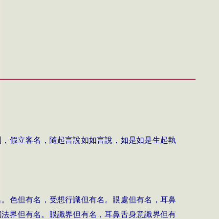
別，假立客名，隨起言說如如言說，如是如是生起執
名。色但有名，受想行識但有名。眼處但有名，耳鼻
觸法界但有名。眼識界但有名，耳鼻舌身意識界但有