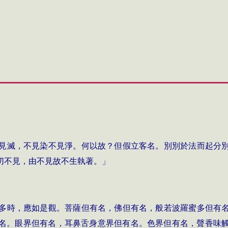
見滅，不見染不見淨。何以故？但假立客名。別別於法而起分
切不見，由不見故不生執著。」
多時，應如是觀。菩薩但有名，佛但有名，般若波羅蜜多但有
名。眼界但有名，耳鼻舌身意界但有名。色界但有名，聲香味