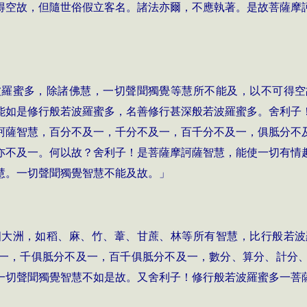
得空故，但隨世俗假立客名。諸法亦爾，不應執著。是故菩薩摩
波羅蜜多，除諸佛慧，一切聲聞獨覺等慧所不能及，以不可得空
能如是修行般若波羅蜜多，名善修行甚深般若波羅蜜多。舍利子
訶薩智慧，百分不及一，千分不及一，百千分不及一，俱胝分不
亦不及一。何以故？舍利子！是菩薩摩訶薩智慧，能使一切有情
慧。一切聲聞獨覺智慧不能及故。」
四大洲，如稻、麻、竹、葦、甘蔗、林等所有智慧，比行般若波
一，千俱胝分不及一，百千俱胝分不及一，數分、算分、計分
一切聲聞獨覺智慧不如是故。又舍利子！修行般若波羅蜜多一菩