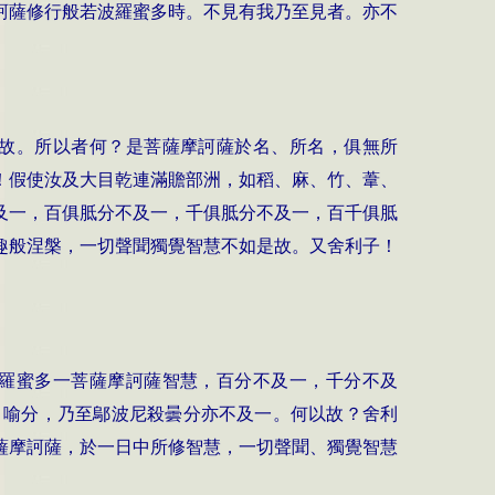
訶薩修行般若波羅蜜多時。不見有我乃至見者。亦不
故。所以者何？是菩薩摩訶薩於名、所名，俱無所
！假使汝及大目乾連滿贍部洲，如稻、麻、竹、葦、
及一，百俱胝分不及一，千俱胝分不及一，百千俱胝
趣般涅槃，一切聲聞獨覺智慧不如是故。又舍利子！
羅蜜多一菩薩摩訶薩智慧，百分不及一，千分不及
、喻分，乃至鄔波尼殺曇分亦不及一。何以故？舍利
薩摩訶薩，於一日中所修智慧，一切聲聞、獨覺智慧