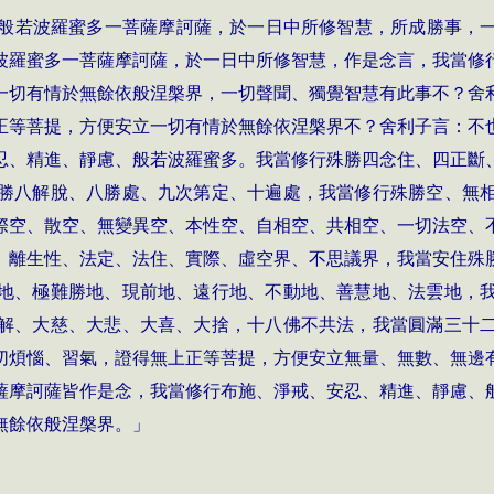
般若波羅蜜多一菩薩摩訶薩，於一日中所修智慧，所成勝事，
波羅蜜多一菩薩摩訶薩，於一日中所修智慧，作是念言，我當修
一切有情於無餘依般涅槃界，一切聲聞、獨覺智慧有此事不？舍
正等菩提，方便安立一切有情於無餘依涅槃界不？舍利子言：不
忍、精進、靜慮、般若波羅蜜多。我當修行殊勝四念住、四正斷
勝八解脫、八勝處、九次第定、十遍處，我當修行殊勝空、無
際空、散空、無變異空、本性空、自相空、共相空、一切法空、
、離生性、法定、法住、實際、虛空界、不思議界，我當安住殊
地、極難勝地、現前地、遠行地、不動地、善慧地、法雲地，
解、大慈、大悲、大喜、大捨，十八佛不共法，我當圓滿三十
切煩惱、習氣，證得無上正等菩提，方便安立無量、無數、無邊
薩摩訶薩皆作是念，我當修行布施、淨戒、安忍、精進、靜慮、
無餘依般涅槃界。」