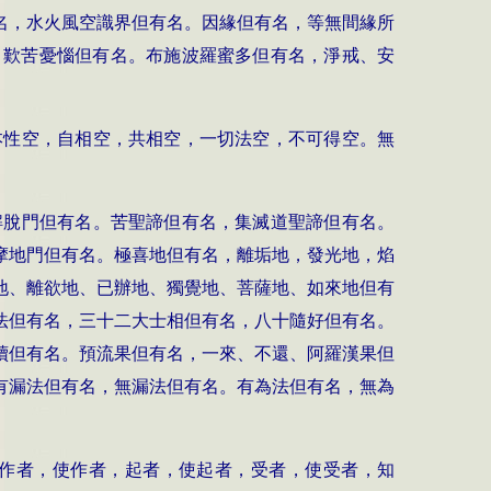
名，水火風空識界但有名。因緣但有名，等無間緣所
、歎苦憂惱但有名。布施波羅蜜多但有名，淨戒、安
本性空，自相空，共相空，一切法空，不可得空。無
解脫門但有名。苦聖諦但有名，集滅道聖諦但有名。
摩地門但有名。極喜地但有名，離垢地，發光地，焰
地、離欲地、已辦地、獨覺地、菩薩地、如來地但有
法但有名，三十二大士相但有名，八十隨好但有名。
續但有名。預流果但有名，一來、不還、阿羅漢果但
有漏法但有名，無漏法但有名。有為法但有名，無為
作者，使作者，起者，使起者，受者，使受者，知