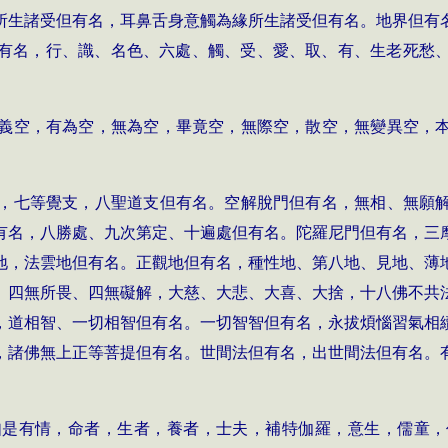
所生諸受但有名，耳鼻舌身意觸為緣所生諸受但有名。地界但有
有名，行、識、名色、六處、觸、受、愛、取、有、生老死愁
義空，有為空，無為空，畢竟空，無際空，散空，無變異空，
，七等覺支，八聖道支但有名。空解脫門但有名，無相、無願
有名，八勝處、九次第定、十遍處但有名。陀羅尼門但有名，三
地，法雲地但有名。正觀地但有名，種性地、第八地、見地、薄
。四無所畏、四無礙解，大慈、大悲、大喜、大捨，十八佛不共
，道相智、一切相智但有名。一切智智但有名，永拔煩惱習氣相
，諸佛無上正等菩提但有名。世間法但有名，出世間法但有名。
如是有情，命者，生者，養者，士夫，補特伽羅，意生，儒童，