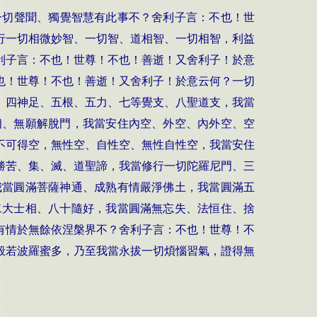
一切聲聞、獨覺智慧有此事不？舍利子言：不也！世
行一切相微妙智、一切智、道相智、一切相智，利益
利子言：不也！世尊！不也！善逝！又舍利子！於意
也！世尊！不也！善逝！又舍利子！於意云何？一切
、四神足、五根、五力、七等覺支、八聖道支，我當
相、無願解脫門，我當安住內空、外空、內外空、空
不可得空，無性空、自性空、無性自性空，我當安住
勝苦、集、滅、道聖諦，我當修行一切陀羅尼門、三
我當圓滿菩薩神通、成熟有情嚴淨佛土，我當圓滿五
二大士相、八十隨好，我當圓滿無忘失、法恒住、捨
有情於無餘依涅槃界不？舍利子言：不也！世尊！不
般若波羅蜜多，乃至我當永拔一切煩惱習氣，證得無