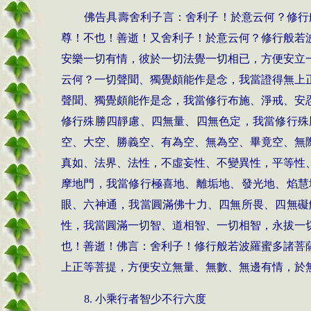
佛告具壽舍利子言：舍利子！於意云何？修行
尊！不也！善逝！又舍利子！於意云何？修行般若
安樂一切有情，彼於一切法覺一切相已，方便安立
云何？一切聲聞、獨覺頗能作是念，我當證得無上
聲聞、獨覺頗能作是念，我當修行布施、淨戒、安
修行殊勝四靜慮、四無量、四無色定，我當修行殊
空、大空、勝義空、有為空、無為空、畢竟空、無
真如、法界、法性，不虛妄性、不變異性，平等性
摩地門，我當修行極喜地、離垢地、發光地、焰慧
眼、六神通，我當圓滿佛十力、四無所畏、四無礙
性，我當圓滿一切智、道相智、一切相智，永拔一
也！善逝！佛言：舍利子！修行般若波羅蜜多諸菩
上正等菩提，方便安立無量、無數、無邊有情，於
8.
小乘行者智少不行六度