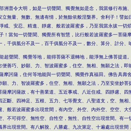
部洲普令大明，如是一切聲聞、獨覺無如是念，我當修行布施
安立無量、無數、無邊有情，於無餘依般涅槃界。舍利子！譬如
淨戒、安忍、精進、靜慮、般若波羅蜜多，乃至我當永拔一切
子！當知一切聲聞、獨覺所有智慧，比行般若波羅蜜多一菩薩
一，千俱胝分不及一，百千俱胝分不及一，數分、算分、計分、
能超聲聞、獨覺等地，能得菩薩不退轉地，能淨無上佛菩提道
方便善巧、妙願、力、智波羅蜜多，住空、無相、無願之法，即
薩摩訶薩，住何等地能與一切聲聞、獨覺作真福田。佛告具壽
妙願、力、智波羅蜜多，住空、無相、無願之法，乃至安坐妙菩
菩薩摩訶薩故，有十善業道、五近事戒、八近住戒、四靜慮、四
四正斷、四神足、五根、五力、七等覺支、八聖道支，空、無相
慮、般若波羅蜜多出現世間，有內空、外空、內外空、空空、大
空、不可得空、無性空、自性空，無性、自性空出現世間。有一
議界出現世間。有八解脫、八勝處、九次第定、十遍處出現世間