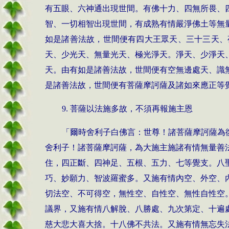
有五眼、六神通出現世間。有佛十力、四無所畏、
智、一切相智出現世間，有成熟有情嚴淨佛土等無
如是諸善法故，世間便有四大王眾天、三十三天、
天、少光天、無量光天、極光淨天。淨天、少淨天
天。由有如是諸善法故，世間便有空無邊處天、識
是諸善法故，世間便有菩薩摩訶薩及諸如來應正等
9.
菩薩以法施多故，不須再報施主恩
「爾時舍利子白佛言：世尊！諸菩薩摩訶薩為
舍利子！諸菩薩摩訶薩，為大施主施諸有情無量善
住，四正斷、四神足、五根、五力、七等覺支。八
巧、妙願力、智波羅蜜多。又施有情內空、外空、
切法空、不可得空，無性空、自性空、無性自性空
議界，又施有情八解脫、八勝處、九次第定、十遍
慈大悲大喜大捨。十八佛不共法。又施有情無忘失