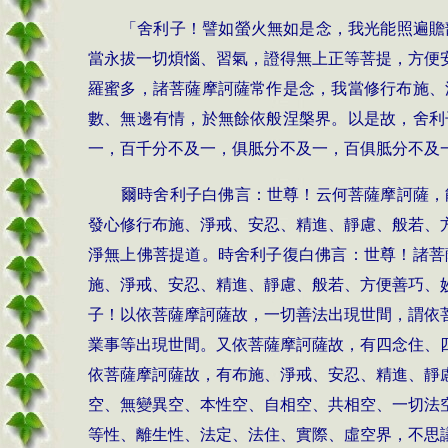
「舍利子！譬如螢火無如是念，我光能照遍贍
當永拔一切煩惱、習氣，證得無上正等菩提，方便
羅蜜多，諸菩薩摩訶薩常作是念，我當修行布施、
數、無邊有情，於無餘依般涅槃界。以是故，舍利
一，百千分不及一，俱胝分不及一，百俱胝分不及
爾時舍利子白佛言：世尊！云何菩薩摩訶薩，
發心修行布施、淨戒、安忍、精進、靜慮、般若、
淨無上佛菩提道。時舍利子復白佛言：世尊！諸菩
施、淨戒、安忍、精進、靜慮、般若、方便善巧、
子！以依菩薩摩訶薩故，一切善法出現世間，謂依
業事等出現世間。又依菩薩摩訶薩故，有四念住、
依菩薩摩訶薩故，有布施、淨戒、安忍、精進、靜
空、無變異空、本性空、自相空、共相空、一切法
等性、離生性、法定、法住、實際、虛空界，不思