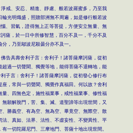
、淨戒、安忍、精進、靜慮、般若波羅蜜多，乃至我
日輪光明熾盛，照贍部洲無不周遍，如是修行般若波
煩惱、習氣，證得無上正等菩提，方便安立無量、無
摩訶薩，於一日中所修智慧，百分不及一，千分不及
喻分，乃至鄔波尼殺曇分亦不及一。
。佛告具壽舍利子言：舍利子！諸菩薩摩訶薩，從初
能超過一切聲聞、獨覺等地，能得菩薩不退轉地，能
舍利子言：舍利子！諸菩薩摩訶薩，從初發心修行布
提座，常與一切聲聞、獨覺作真福田。何以故？舍利
無量、四無色定，施性福業事，戒性福業事、修性福
、無願解脫門，苦、集、滅、道聖諦等出現世間，又
空、勝義空、有為空、無為空、畢竟空、無際空、散
切法、真如、法界、法性、不虛妄性、不變異性、平
，有一切陀羅尼門、三摩地門、菩薩十地出現世間。