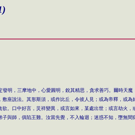
1)
定發明，三摩地中，心愛圓明，銳其精思，貪求善巧。爾時天魔
，敷座說法。其形斯須，或作比丘，令彼人見；或為帝釋，或為
貪欲。口中好言，災祥變異，或言如來，某處出世；或言劫火，
弟子與師，俱陷王難。汝當先覺，不入輪迴；迷惑不知，墮無間