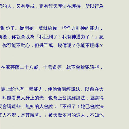
悟的人，又有受戒，定有龍天護法在護持，所以行為
控制你了。從開始，魔就給你一些怪力亂神的能力，
爽後，你就會以為「我証到了！我有神通力了！」忘
，你可能不動心，但幾千萬、幾億呢？你能不理睬？
、在家菩薩二十八戒、十善道等，就不會踰犯這些，
，馬上給他有一種能力，使他會講經說法。以前在大
，即能看見人身上的光，也會上台講經說法，還講得
麼會講這些，無知的人會說：「不得了！她已會說法
其人不覺，是其魔著。」被天魔依附的這人，不知他