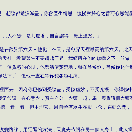
已，想陰都還沒滅盡，你會產生精思，慢慢對於心之善巧心思能
。
法。其人不覺，是其魔著，自言謂得，無上涅槃。」
是在欲界第六天－他化自在天，是欲界天裡最高的第六天。此
的天神，希望眾生不要超越三界，繼續留在他的旗幟之下，並做
了一個貪慾的心眼，他都清清楚楚地，就在等候你，等候你起什
辦法下手，但他一直在等你犯各種毛病。
裡面去，因為你已修到受陰盡，受陰虛妙，不受魔擾。你禪修
我常常講：有心意念，賓主立分，念頭一起，馬上察覺這個念頭
一聽、看一看，但不理它。周圍旁有眾生在動心念，在動念間
改變路線，用迂迴的方法，天魔先依附在另一個人身上，此人