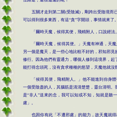
五關才走到第二關
(
受陰滅
)
，剛跨出受陰境而
可以得到很多東西，有這“貪”字開頭，事情就來了
「爾時天魔，候得其便，飛精附人，口說經
「爾時天魔，候得其便。」天魔有神通，天魔
另一個是魔天，是一些心地比較不好的，邪知邪見
修行。因為他們有靈通力，哪個人修到這境界，起
能打得念頭死，沒有貪求種種的慾望，天魔他就沒
「候得其便，飛精附人。」他不能進到你身體
一個受陰盡的人，其腦筋是清清楚楚，靈台清明。
是“非人”送來的念，我可以知或不知，知就是聽
慮」。
也因你有此「不遭邪慮」的能力，故天魔就得