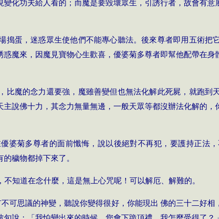
現變化功夫給人看的；而魔是要毀壞眾生，引誘行者，故會有意
場搗蛋，迷惑眾生使他們不能專心聽法。後來
尊者
即用五術把
誘惑魔來，因魔見寶物心生歡喜，
優婆菊多尊者
即幫他配帶在身
，比魔的念力還要強，魔雖善變但也無法化解此死屍，就跑到
天主說佛十力，其念力無量無邊，一般天眾等都沒辦法化解的，
在
優婆菊多尊者
的面前懺悔，說以後絕對不再犯，要護持正法，
有的穢物都掉下來了。
，不知道在念什麼，這是無上心咒呢！可以解厄、解難的。
你有不可思議的神變，聽說你變得很好，你能現出 佛的三十二好
波旬說：「我怕變出來的時候，您會下跪頂禮，我怎麼受得了？