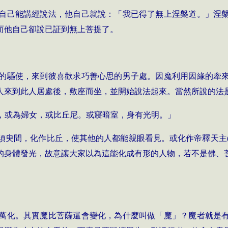
自己能講經說法，他自己就說：「我已得了無上涅槃道。」涅
而他自己卻說已証到無上菩提了。
的驅使，來到彼喜歡求巧善心思的男子處。因魔利用因緣的牽
人來到此人居處後，敷座而坐，並開始說法起來。當然所說的法
釋，或為婦女，或比丘尼。或寢暗室，身有光明。」
須臾間，化作比丘，使其他的人都能親眼看見。或化作帝釋天主
的身體發光，故意讓大家以為這能化成有形的人物，若不是佛、
萬化。其實魔比菩薩還會變化，為什麼叫做「魔」？魔者就是