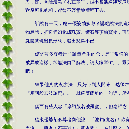
力，佛、菩薩是為了利益眾生，但不會無緣無故展
對魔所化的相，都曾不經意地禮拜下去。
話說有一天，魔來
優婆菊多尊者
講經說法的道
物屍體，把它們幻化成珠寶、鑽石等項鍊寶物，再
屍體就現出原形來，發出惡臭不已。
優婆菊多
尊者用心証量產生的念，是非常強的
被弄成這樣，卻無法自己解決，請大家幫忙。」眾
吧！
結果他真的沒辦法，只好下到人間來，然後
『摩訶般若波羅蜜』。」就這麼簡單的一句話，所
偶而有些人念「摩訶般若波羅蜜」，但念歸念
後來
優婆菊多尊者
向他說：「波旬(魔名)！
思說：「尊者！不要啦！」
尊者
問：「為什麼？」