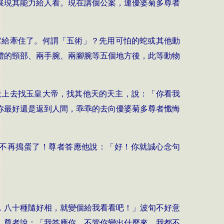
展現其能力給人看。現在講個公案，連
優婆菊多尊者
它給牽住了。何謂「五術」？先用可怕的蛇或其他動
體的頸部、兩手腕、兩腳腕等五個地方後，此等動物
天上去找玉皇大帝，找其他天的天主，說：「你看我
你最好還是返到人間，乖乖的去向
優婆菊多尊者
懺悔
不再搗蛋了！
尊者
答應他說：「好！你就誠心念句
相，八十種隨好相，就變個給我看看吧！」波旬不好意
」
尊者
說：「我答應你，不管你變出什麼來，我都不