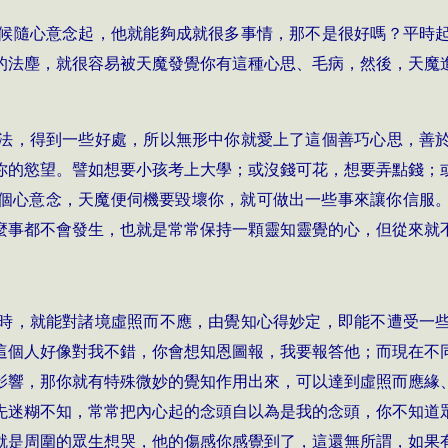
候隨心意念起，他就能夠成就很多事情，那不是很好嗎？平時
的法塵，就很容易被天魔發覺你有這種心思、毛病，然後，天魔
法，得到一些好處，所以無形中你就愛上了這個善巧心思，善
你的慾望。譬如想要小孩考上大學；或沒錢可花，想要弄點錢；
個心意念，天魔便伺機要毀壞你，就可做出一些事來讓你信服
麼事都不會發生，也就是常常保持一顆靈知靈覺的心，但從來就
時，就能對諸境虛照而不應，由覺知心得妙定，即能不遭受一
這個人好像對我不錯，你會想知恩圖報，我要報答他；而現在不
影響，那你就有特殊微妙的覺知作用出來，可以達到虛照而應緣
先迷糊不知，常常把內心起的念頭自以為是我的念頭，你不知道
就是周圍的眾生想哭，他的傷感你感覺到了，這還無所謂，如果