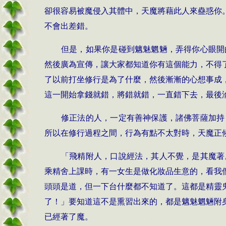
卻很容易被魔侵入其體中，天魔將藉此人來蠱惑你
不會出差錯。
但是，如果你是碰到魑魅魍魎，弄得你心眼開
然後廣為宣傳，讓大家都知道你有這個能力，不得
了以前打坐修行是為了什麼，然後漸漸的心想事成
這一開始拿錢就錯，將錯就錯，一直錯下去，最後
修正法的人，一定有善神保護，諸佛菩薩加持
所以在修行過程之間，行為有點不太對時，天魔正
「飛精附人，口說經法，其人不覺，是其魔著
乘精舍上課時，有一女生是做化妝品生意的，看我
頭頭是道，但一下台什麼都不知道了。這都是精靈
了！」要知道這不是熏習出來的，都是魑魅魍魎附
已經著了魔。