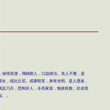
，候得其便，飛精附人，口說經法。其人不覺，是
婦女，或比丘尼。或寢暗室，身有光明。是人愚迷，
或說刀兵，恐怖於人，令其家資，無故耗散。此名怪
獄。」