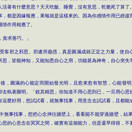
人活著有什麼意思？天天吃飯、睡覺，沒有意思，乾脆死了算了
事，都是因緣報應，果報就是這樣來的。因為你感情作用已經虛
感情作用相應了。
思，貪求善巧。」
受客邪之邪思、邪慮所蠱惑，真是圓滿成就正定之力量，使自
所思，皆能神知，又能知悉自心之用，功能甚為神奇，自心突失
淨後，圓滿的心能定而開始發光明，且愈來愈有智慧，心能發明
卻去執著圓明。「銳其精思」你知道不用心思則已，一旦用心思
有這麼好用，想試試看，就無事找事，用意念去試試看，且都能
中無事找事，想把心念摔往牆壁上，看看能不能穿過牆壁，結
心思的心意念在冥冥之間，確實有這個能力，但是還早得很，不