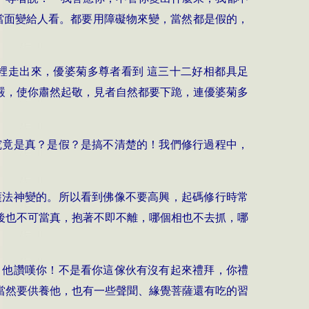
當面變給人看。都要用障礙物來變，當然都是假的，
裡走出來，
優婆菊多尊者
看到 這三十二好相都具足
嚴，使你肅然起敬，見者自然都要下跪，連
優婆菊多
究竟是真？是假？是搞不清楚的！我們修行過程中，
護法神變的。所以看到佛像不要高興，起碼修行時常
後也不可當真，抱著不即不離，哪個相也不去抓，哪
，他讚嘆你！不是看你這傢伙有沒有起來禮拜，你禮
當然要供養他，也有一些聲聞、緣覺菩薩還有吃的習