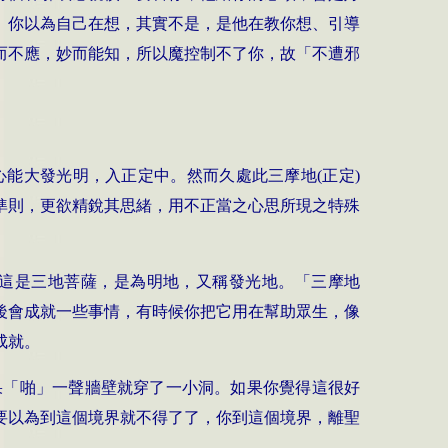
。你以為自己在想，其實不是，是他在教你想、引導
而不應，妙而能知，所以魔控制不了你，故「不遭邪
心能大發光明，入正定中。然而久處此三摩地
(
正定
)
準則，更欲精銳其思緒，用不正當之心思所現之特殊
這是三地菩薩，是為明地，又稱發光地。「三摩地
後會成就一些事情，有時候你把它用在幫助眾生，像
成就。
果「啪」一聲牆壁就穿了一小洞。如果你覺得這很好
要以為到這個境界就不得了了，你到這個境界，離聖