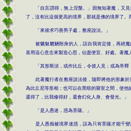
「自言謂得，無上涅槃。」因無知著魔，又見
了，沒有比這個更高的境界，那就是佛的境界了。
「來彼求巧善男子處，敷座說法。」
被魑魅魍魎附身的人，誤自我肯定後，再經魔
喜用這心意念來製造心思，佔盡便宜、好處。著魔
「其形斯須，或作比丘，令彼人見；或為帝
此著魔行者在敷座說法後，隨即將他的形象於
為比丘尼等形相；也可以在黑暗的寢室之間，使他
還得了，比我修得好，還會幻化人身、會發光。」
「是人愚迷，惑為菩薩。」
是人愚痴被境界迷惑，誤為只有菩薩才能千變