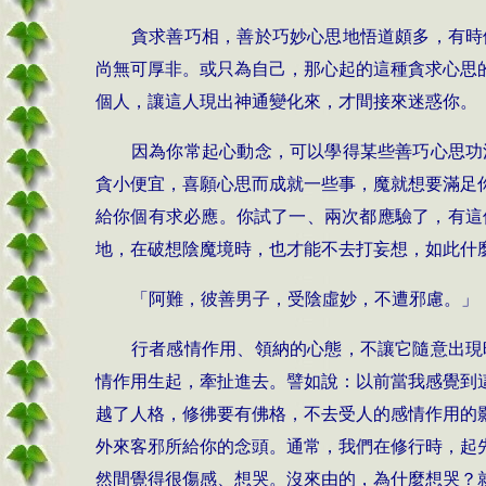
貪求善巧相，善於巧妙心思地悟道頗多，有時
尚無可厚非。或只為自己，那心起的這種貪求心思
個人，讓這人現出神通變化來，才間接來迷惑你。
因為你常起心動念，可以學得某些善巧心思功
貪小便宜，喜願心思而成就一些事，魔就想要滿足
給你個有求必應。你試了一、兩次都應驗了，有這
地，在破想陰魔境時，也才能不去打妄想，如此什
「阿難，彼善男子，受陰虛妙，不遭邪慮。」
行者感情作用、領納的心態，不讓它隨意出現
情作用生起，牽扯進去。譬如說：以前當我感覺到
越了人格，修彿要有佛格，不去受人的感情作用的
外來客邪所給你的念頭。通常，我們在修行時，起
然間覺得很傷感、想哭。沒來由的，為什麼想哭？