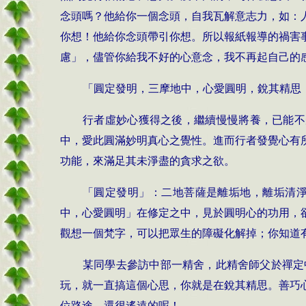
念頭嗎？他給你一個念頭，自我瓦解意志力，如：
你想！他給你念頭帶引你想。所以報紙報導的禍害
慮」，儘管你給我不好的心意念，我不再起自己的
「圓定發明，三摩地中，心愛圓明，銳其精
行者虛妙心獲得之後，繼續慢慢將養，已能不
中，愛此圓滿妙明真心之覺性。進而行者發覺心有
功能，來滿足其未淨盡的貪求之欲。
「圓定發明」：二地菩薩是離垢地，離垢清
中，心愛圓明」在修定之中，見於圓明心的功用，
觀想一個梵字，可以把眾生的障礙化解掉；你知道
某同學去參訪中部一精舍，此精舍師父於禪定
玩，就一直搞這個心思，你就是在銳其精思。善巧
位路途，還很遙遠的呢！