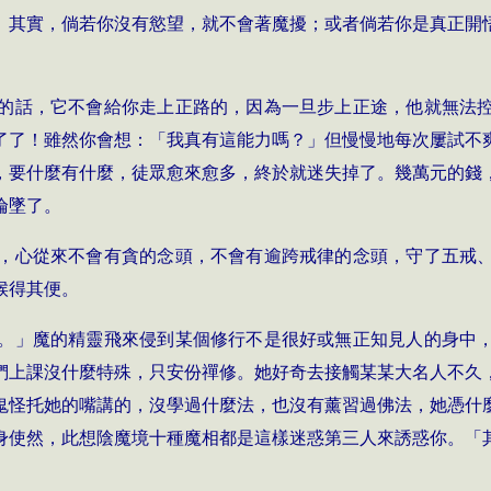
。其實，倘若你沒有慾望，就不會著魔擾；或者倘若你是真正開
的話，它不會給你走上正路的，因為一旦步上正途，他就無法
了了！雖然你會想：「我真有這能力嗎？」但慢慢地每次屢試不
，要什麼有什麼，徒眾愈來愈多，終於就迷失掉了。幾萬元的錢
淪墜了。
，心從來不會有貪的念頭，不會有逾跨戒律的念頭，守了五戒
候得其便。
。」魔的精靈飛來侵到某個修行不是很好或無正知見人的身中
們上課沒什麼特殊，只安份禪修。她好奇去接觸某某大名人不久
鬼怪托她的嘴講的，沒學過什麼法，也沒有薰習過佛法，她憑什
身使然，此想陰魔境十種魔相都是這樣迷惑第三人來誘惑你。「