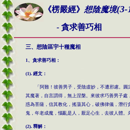
(3-
《楞嚴經》
想陰魔境
-
貪求善巧相
三、想陰區宇十種魔相
1、貪求善巧相：
(1). 經文：
「阿難！彼善男子，受陰虛妙，不遭邪慮。圓
其魔著，自言謂得，無上涅槃。來彼求巧善男子處
惑為菩薩，信其教化，搖蕩其心，破佛律儀，潛行
鬼，年老成魔，惱亂是人，厭足心生，去彼人體。
(2). 釋解：