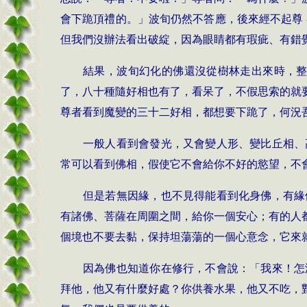
會下跪頂禮的。」波旬仍然不答應，後來經不起尊
但我們沒辦法看出破綻，因為眼睛都有瑕疵、有錯
結果，波旬幻化的佛還沒從樹林走出來時，
了，八十種隨好相也有了，看呆了，不假思索的就
尊者
看到魔變的三十二好相，都想要下跪了，何況
一般人看到會發光，又會變人形、變比丘相、
常可以看到佛相，假使它不會給你不好的慾望，不
但是若無因緣，也不見得能看到化身佛，有緣
有諸佛、菩薩在周圍之間，給你一個安心；有的人
個境也不要去黏，保持坦蕩蕩的一個心意念，它來
因為佛也知道你在修行，不會說：「我來！怎
拜他，他又有什麼好處？你供養水果，他又不吃，