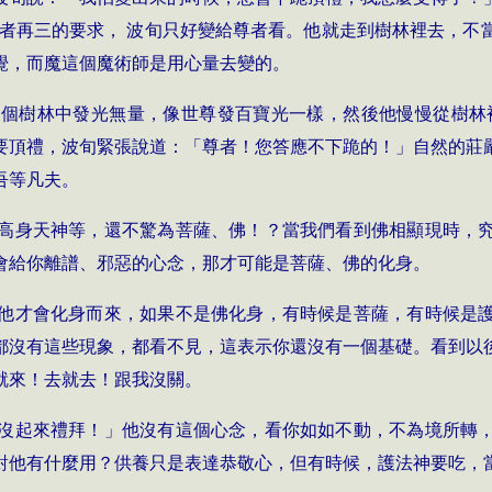
 者再三的要求， 波旬只好變給尊者看。他就走到樹林裡去，不
覺，而魔這個魔術師是用心量去變的。
整個樹林中發光無量，像世尊發百寶光一樣，然後他慢慢從樹林
要頂禮，波旬緊張說道：「尊者！您答應不下跪的！」自然的莊
吾等凡夫。
高身天神等，還不驚為菩薩、佛！？當我們看到佛相顯現時，
會給你離譜、邪惡的心念，那才可能是菩薩、佛的化身。
他才會化身而來，如果不是佛化身，有時候是菩薩，有時候是
都沒有這些現象，都看不見，這表示你還沒有一個基礎。看到以
就來！去就去！跟我沒關。
沒起來禮拜！」他沒有這個心念，看你如如不動，不為境所轉
對他有什麼用？供養只是表達恭敬心，但有時候，護法神要吃，