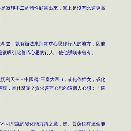
槃是寂靜不二的體性顯露出來，無上是沒有比這更高
來牽去，就有辦法來到貪求心思修行人的地方，因他
是很吸引此善巧心思的行人，使他讚嘆未曾有。
(
忉利天主－中國稱“玉皇大帝”
)
，或化作婦女，或化
菩薩，是什麼呢？貪求善巧心思的這個人心想：「這
有不可思議的變化能力謂之魔，佛、菩薩也有這個能