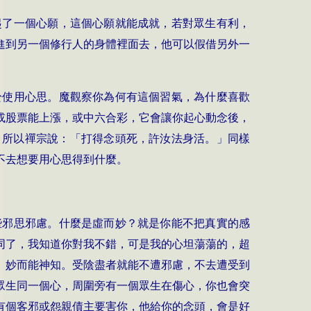
起了一個心願，這個心願就能成就，若對眾生有利，
進到另一個修行人的身體裡面去，他可以假借另外一
於使用心思。魔觀察你為何有這個習氣，為什麼喜歡
或股票能上漲，或中六合彩，它會讓你起心動念後，
。所以禪宗說：「打得念頭死，許汝法身活。」同樣
不去想要用心思得到什麼。
些邪思邪慮。什麼是虛而妙？就是你能不把真實的感
同了，我知道你對我不錯，可是我的心坦蕩蕩的，超
、妙而能神知。受陰盡者就能不遭邪慮，不去遭受到
眾生同一個心，周圍旁有一個眾生在傷心，你也會突
有個客邪或怨親債主要害你，他給你的念頭，會是好