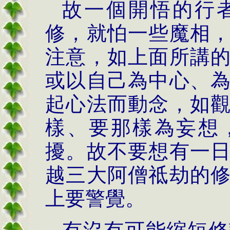
故一個開悟的行
修，就怕一些魔相
注意，如上面所講
或以自己為中心、
起心法而動念，如
樣、要那樣為妄想
擾。故不要想有一
越三大阿僧祗劫的
上要警覺。