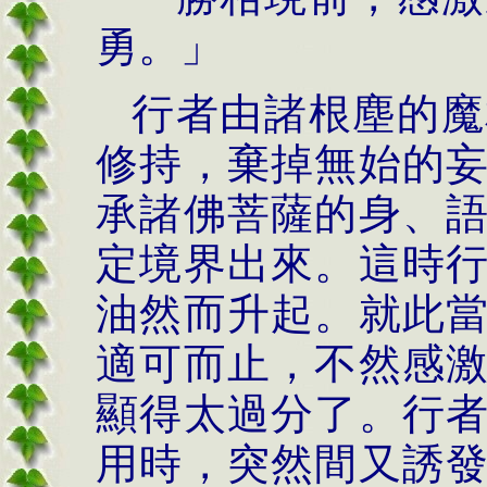
勇。」
行者由諸根塵的魔
修持，棄掉無始的
承諸佛菩薩的身、
定境界出來。這時
油然而升起。就此
適可而止，不然感
顯得太過分了。行
用時，突然間又誘