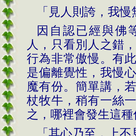
「見人則誇，我慢
因自認已經與佛
人，只看別人之錯
行為非常傲慢。有
是偏離覺性，我慢
魔有份。簡單講，
杖牧牛，稍有一絲
之，哪裡會發生這種
「其心乃至，上不