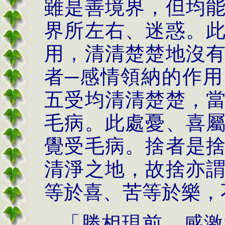
雖是善境界，但均
界所左右、迷惑。
用，清清楚楚地沒
者─感情領納的作
五受均清清楚楚，
毛病。此處憂、喜
覺受毛病。捨者是
清淨之地，故捨亦
等於喜、苦等於樂，
「勝相現前，感激