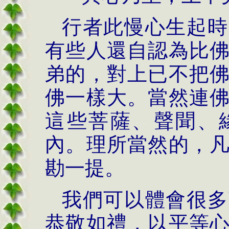
行者此慢心生起時
有些人還自認為比
弟的，對上已不把
佛一樣大。當然連
這些菩薩、聲聞、
內。理所當然的，
勘一提。
我們可以體會很多
恭敬如禮，以平等