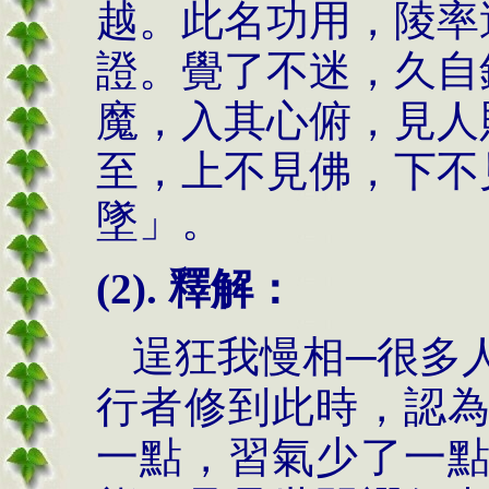
越。此名功用，陵率
證。覺了不迷，久自
魔，入其心俯，見人
至，上不見佛，下不
墜」。
(2). 釋解：
逞狂我慢相─很多
行者修到此時，認
一點，習氣少了一