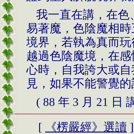
我一直在講，在色
易著魔，色陰魔相時
境界，若執為真而玩
越過色陰魔境，在感
心時，自我誇大或自
見，如果不能警覺的
( 88
年
3
月
21
日 
[
《楞嚴經》
選讀
]