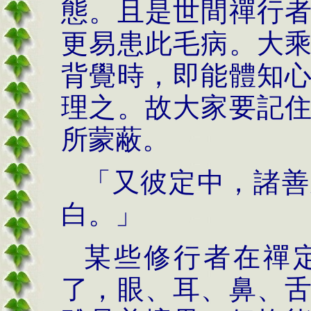
態。且是世間禪行
更易患此毛病。大
背覺時，即能體知
理之。故大家要記
所蒙蔽。
「又彼定中，諸善
白。」
某些修行者在禪
了，眼、耳、鼻、