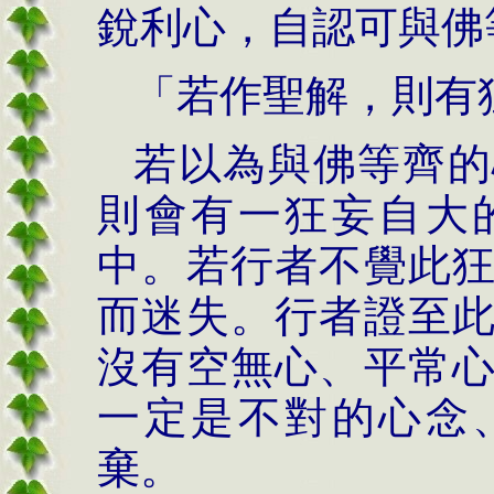
銳利心，自認可與佛
「若作聖解，則有
若以為與佛等齊的
則會有一狂妄自大
中。若行者不覺此
而迷失。行者證至
沒有空無心、平常
一定是不對的心念
棄。