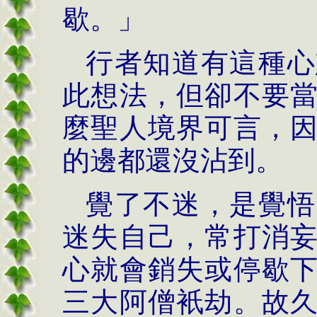
歇。」
行者知道有這種心
此想法，但卻不要
麼聖人境界可言，
的邊都還沒沾到。
覺了不迷，是覺悟
迷失自己，常打消
心就會銷失或停歇
三大阿僧衹劫。故