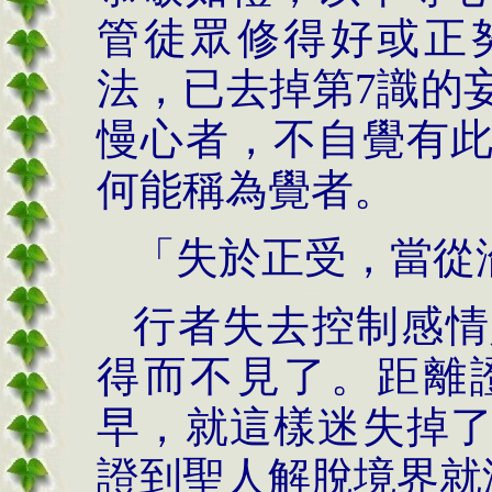
管徒眾修得好或正
法，已去掉第7識的
慢心者，不自覺有
何能稱為覺者。
「失於正受，當從
行者失去控制感情
得而不見了。距離
早，就這樣迷失掉
證到聖人解脫境界就