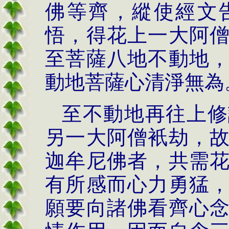
佛等齊，縱使經文
悟，得花上一大阿
至菩薩八地不動地
動地菩薩心清淨無為
至不動地再往上修
另一大阿僧衹劫，
迦牟尼佛者，共需
有所感而心力勇猛
願要向諸佛看齊心