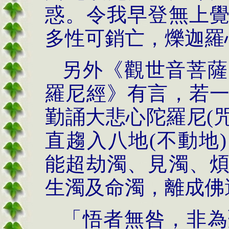
惑。令我早登無上
多性可銷亡，爍迦羅
另外《觀世音菩薩
羅尼經》有言，若
勤誦大悲心陀羅尼(咒
直趨入八地(不動地
能超劫濁、見濁、
生濁及命濁，離成佛
「悟者無咎，非為