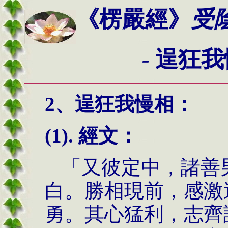
《楞嚴經》
受
-
逞狂我
2、
逞狂我慢相
：
(1). 經文：
「又彼定中，諸善
白。勝相現前，感激
勇。其心猛利，志齊