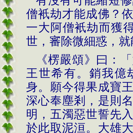
有沒有可能縮短修
僧衹劫才能成佛？
一大阿僧衹劫而獲得
世，審除微細惑，就
《楞嚴頌》曰：「
王世希有。銷我億
身。願今得果成寶
深心奉塵剎，是則
明，五濁惡世誓先
於此取泥洹。大雄