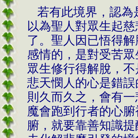
若有此境界，認為
以為聖人對眾生起慈
了。聖人因已悟得解
感情的，是對受苦眾
眾生修行得解脫，不
悲天憫人的心是錯誤
則久而久之，會有一
魔會跑到行者的心腑
腑，就要靠善知識提