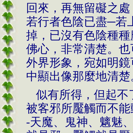
回來，再無留礙之處
若行者色陰已盡─若
掉，已沒有色陰種種
佛心，非常清楚。也
外界形象，宛如明鏡
中顯出像那麼地清楚
似有所得，但起不
被客邪所魘觸而不能
-
天魔、鬼神、魑魅