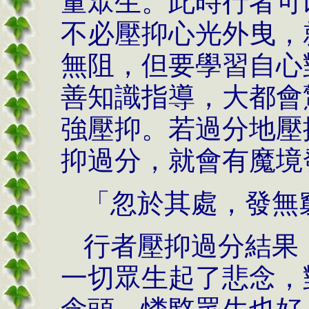
量眾生。此時行者可
不必壓抑心光外曳，
無阻，但要學習自心
善知識指導，大都會
強壓抑。若過分地壓
抑過分，就會有魔境
「忽於其處，發無
行者壓抑過分結果
一切眾生起了悲念，