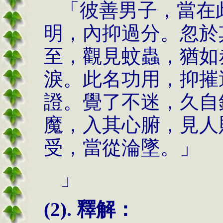
「彼善男子，當在
明，內抑過分。忽於
至，觀見蚊蟲，猶如
淚。此名功用，抑摧
證。覺了不迷，久自
魔，入其心腑，見人
受，當從淪墜。」
」
(2). 釋解：