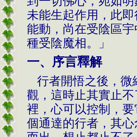
到一切佛心，宛如明
未能生起作用，此即
能動，尚在受陰區宇
種受陰魔相。」
一、序言釋解
行者開悟之後，微
觀，這時止其實止不
裡，心可以控制，要
個通達的行者，其心