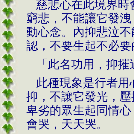
慈悲心在此境界時
窮悲，不能讓它發洩
動心念。內抑悲泣不
認，不要生起不必要
「此名功用，抑摧
此種現象是行者用
抑，不讓它發光，壓
卑劣的眾生起同情心
會哭，天天哭。