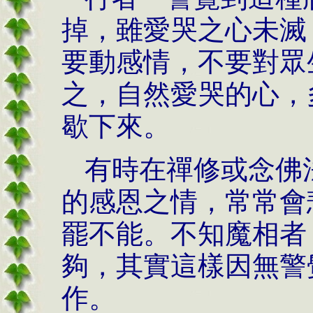
掉，雖愛哭之心未滅
要動感情，不要對眾
之，自然愛哭的心，
歇下來。
有時在禪修或念佛
的感恩之情，常常會
罷不能。不知魔相者
夠，其實這樣因無警
作。