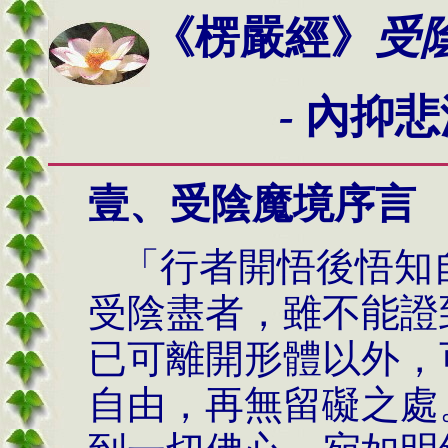
《楞嚴經》
受
-
內抑悲
壹、受陰魔境
序言
「行者開悟後悟知
受陰盡者，雖不能證
已可離開形體以外，
自由，再無留礙之處