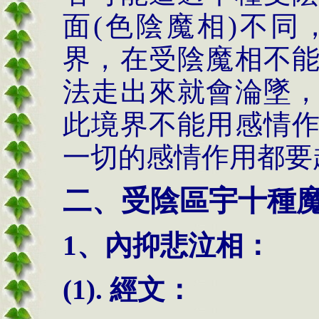
面
(
色陰魔相
)
不同
界，在受陰魔相不
法走出來就會淪墜
此境界不能用感情
一切的感情作用都要
二、受陰區宇十種
1、內抑悲泣相：
(1). 經文：