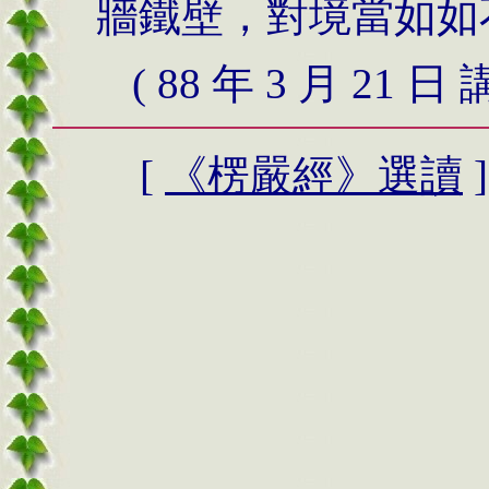
牆鐵壁，對境當如如
( 88
年
3
月
21
日 
[
《楞嚴經》
選讀
]