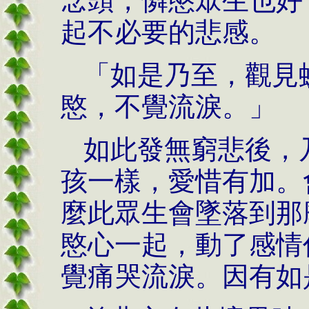
念頭，憐愍眾生也好
起不必要的悲感。
「如是乃至，觀見
愍，不覺流淚。」
如此發無窮悲後，
孩一樣，愛惜有加。
麼此眾生會墜落到那
愍心一起，動了感情
覺痛哭流淚。因有如