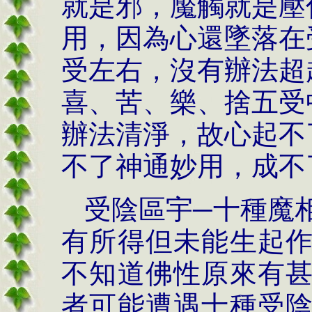
就是邪，魘觸就是壓
用，因為心還墜落在
受左右，沒有辦法超
喜、苦、樂、捨五受
辦法清淨，故心起不
不了神通妙用，成不
受陰區宇─十種魔
有所得但未能生起
不知道佛性原來有
者可能遭遇十種受