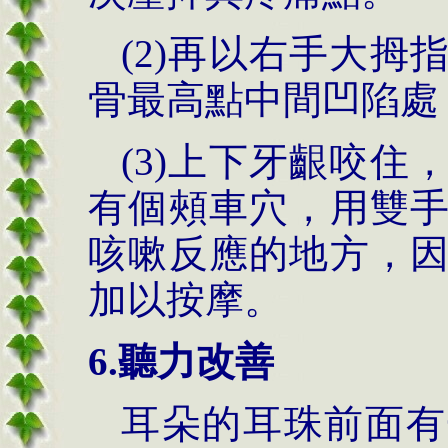
(2)再以右手大
骨最高點中間凹陷處
(3)上下牙齦咬
有個頰車穴，用雙
咳嗽反應的地方，
加以按摩。
6.聽力改善
耳朵的耳珠前面有