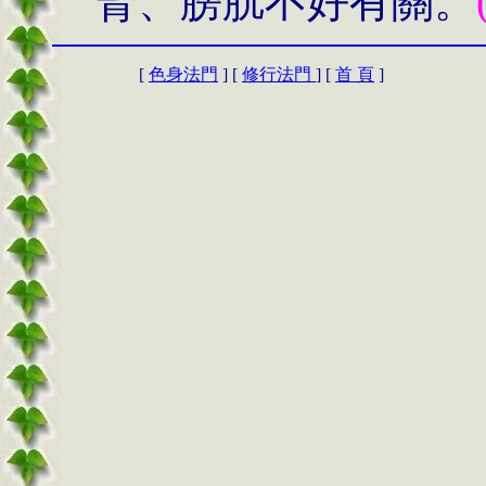
腎、膀胱不好有關。
[
色身法門
] [
修行法門
] [
首 頁
]