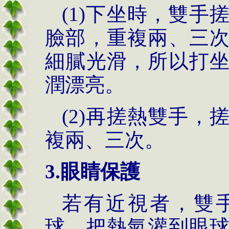
(1)下坐時，雙
臉部，重複兩、三
細膩光滑，所以打
潤漂亮。
(2)再搓熱雙手
複兩、三次。
3.眼睛保護
若有近視者，雙
球，把熱氣灌到眼