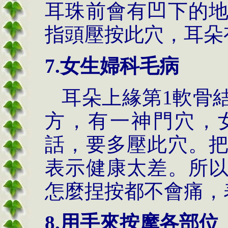
耳珠前會有凹下的
指頭壓按此穴，耳朵
7.女生婦科毛病
耳朵上緣第1軟骨
方，有一神門穴，
話，要多壓此穴。
表示健康太差。所
怎麼捏按都不會痛，
8.用手來按摩各部位