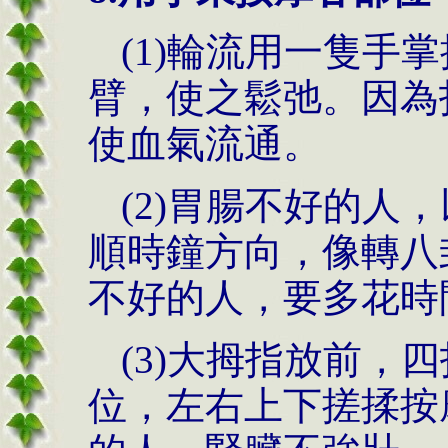
(1)輪流用一隻手
臂，使之鬆弛。因為
使血氣流通。
(2)胃腸不好的人
順時鐘方向，像轉八
不好的人，要多花時
(3)大拇指放前，
位，左右上下搓揉按