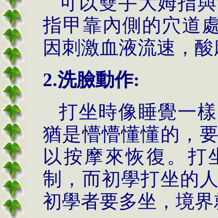
可以雙手大姆指與
指甲靠內側的穴道處
因刺激血液流速，酸
2.洗臉動作:
打坐時像睡覺一樣
猶是懵懵懂懂的，
以按摩來恢復。打
制，而初學打坐的
初學者要多坐，境界