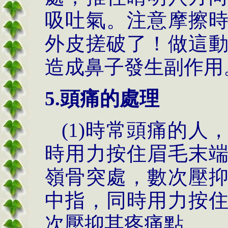
吸吐氣。注意摩擦
外皮搓破了！做這
造成鼻子發生副作用
5.頭痛的處理
(1)時常頭痛的
時用力按住眉毛末
嶺骨突處，數次壓
中指，同時用力按
次壓抑其疼痛點。