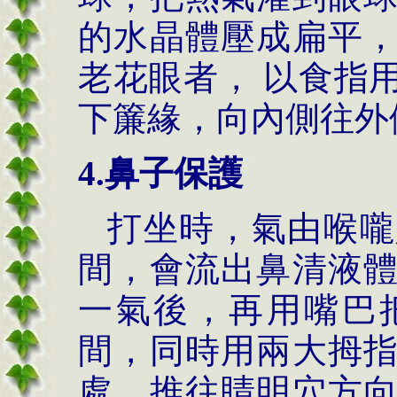
的水晶體壓成扁平
老花眼者， 以食指
下簾緣，向內側往外
4.鼻子保護
打坐時，氣由喉嚨
間，會流出鼻清液
一氣後，再用嘴巴
間，同時用兩大拇
處，推往睛明穴方