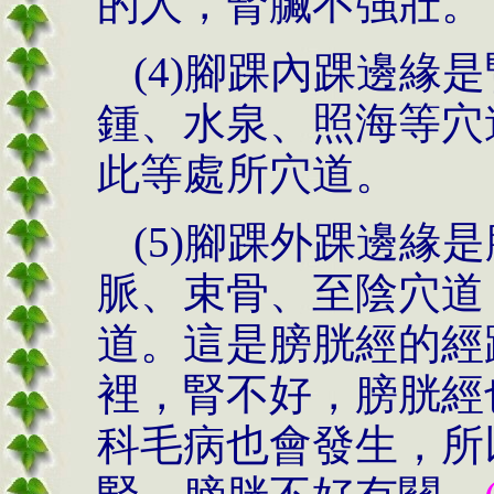
的人，腎臟不強壯。
(4)腳踝內踝邊緣
鍾、水泉、照海等穴
此等處所穴道。
(5)
腳踝外踝邊緣是
脈、束骨、至陰穴道
道。這是膀胱經的經
裡，腎不好，膀胱經
科毛病也會發生，所