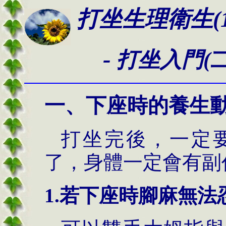
打坐生理衛生(1
-
打坐入門
(
一
、
下座時的養生
打坐完後，一定
了，身體一定會有副
1.若下座時腳麻無法