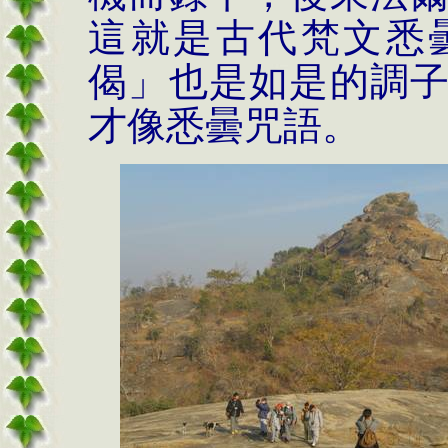
這就是古代梵文悉
偈」也是如是的調
才像悉曇咒語。