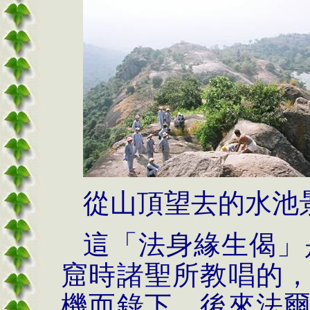
從山頂望去的水池
這「法身緣生偈」
窟時諸聖所教唱的
機而錄下，後來法