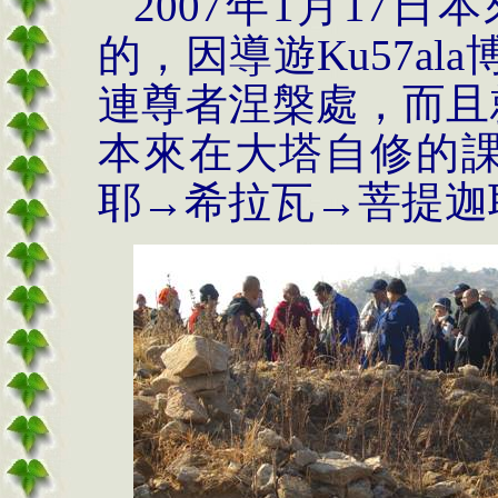
2007
年
1
月
17
日本
的，因導遊
Ku57ala
連尊者涅槃處，而且
本來在大塔自修的
耶→希拉瓦→菩提迦