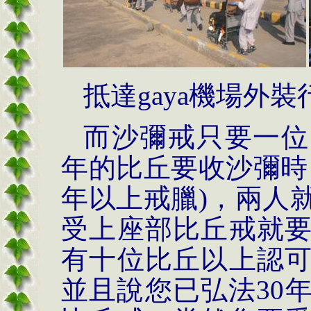
抵達
gaya
機場外裝
而沙彌戒只要一位
年的比丘要收沙彌時
年以上戒臘
)
，兩人
受上座部比丘戒就
有十位比丘以上認
並且說您已弘法
30