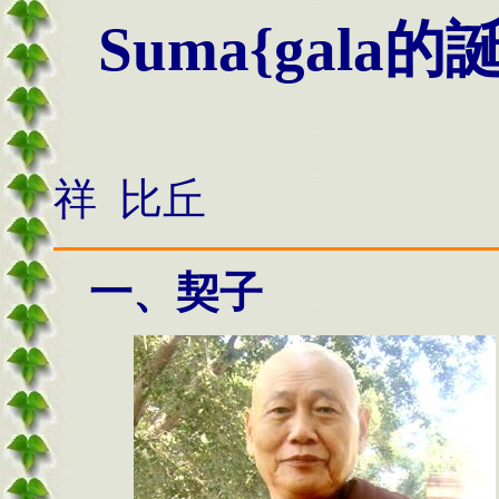
Suma{gala
的
祥 比丘
一、契子