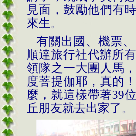
見面，鼓勵他們有
來生。
有關出國、機票、
順達旅行社代辦所
領隊之一大團人馬
度菩提伽耶，真的
麼，就這樣帶著
39
丘朋友就去出家了。