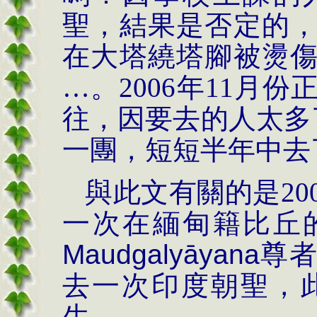
聖，結果是否定的
在大塔繞塔腳被燙
…。
2006
年
11
月份
往，因要去的人太多
一團，短短半年中去
與此文有關的是
20
一次在緬甸籍比丘
Maudgaly
āyana
尊者
去一次印度朝聖，
生。