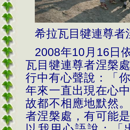
希拉瓦目犍連尊者
2008
年
10
月
16
日
瓦目犍連尊者涅槃
行中有心聲說：「
年來一直出現在心
故都不相應地默然
者涅槃處，有可能
以我用心語說：「