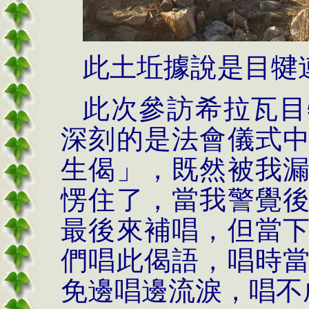
此土坵據說是目犍
此次參訪希拉瓦目
深刻的是法會儀式
生偈」，既然被我
愣住了，當我警覺
最後來補唱，但當
們唱此偈語，唱時
免邊唱邊流淚，唱不