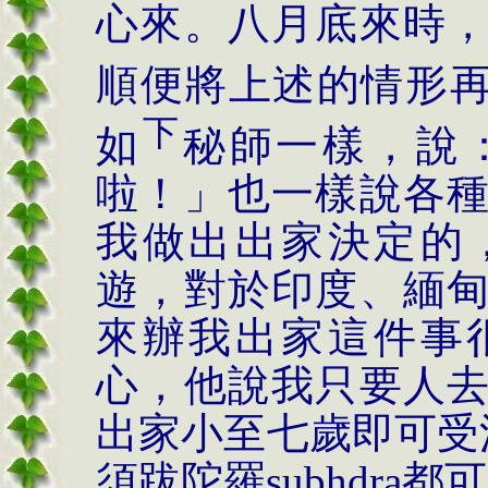
心來。八月底來時
順便將上述的情形
下
如
秘師一樣，說
啦！」也一樣說各
我做出出家決定的
遊，對於印度、緬
來辦我出家這件事
心，他說我只要人
出家小至七歲即可受
須跋陀羅
subhdra
都可