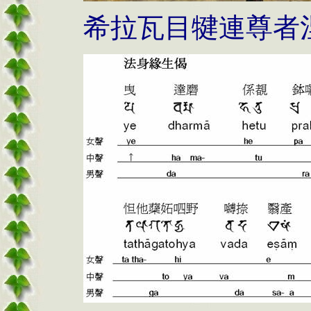
希拉瓦目犍連尊者