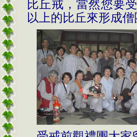
比丘戒，當然您要
以上的比丘來形成僧
受戒前觀禮團大家