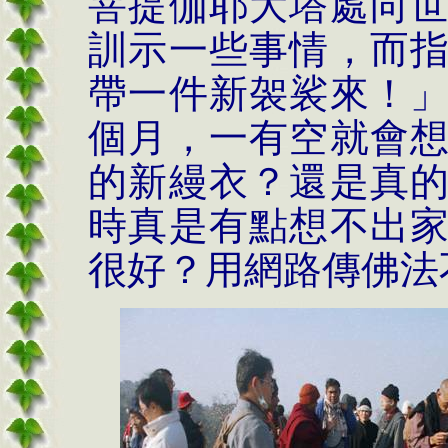
菩提伽耶大塔處向
訓示一些事情，而
帶一件新袈裟來！
個月，一有空就會
的新縵衣？還是真
時真是有點想不出
很好？用網路傳佛法