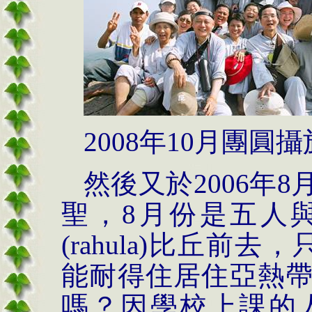
2008
年
10
月團圓攝
然後又於
2006
年
8
聖，
8
月份是五人
(rahula)
比丘前去，
能耐得住居住亞熱
嗎？因學校上課的