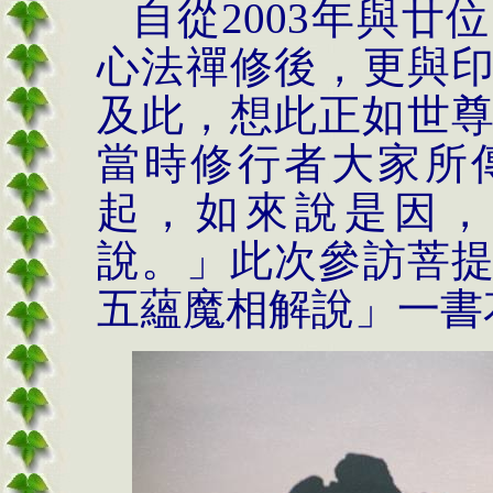
自從
2003
年與廿位
心法禪修後，更與
及此，想此正如世
當時修行者大家所
起，如來說是因，
說。」此次參訪菩
五蘊魔相解說」一書