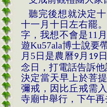
聽完後想就決定十
十一月十日左右罷
字，我想不會是
11
遊
Ku57ala
博士說要
月
5
日是農曆
月
9
19
念日，打電話告訴他
決定當天早上於菩
彌戒，因比丘戒需
寺廟中舉行，下午再