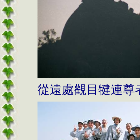
從遠處觀目犍連尊