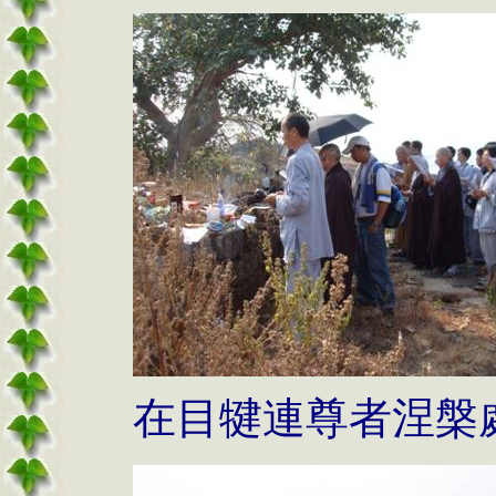
在目犍連尊者涅槃