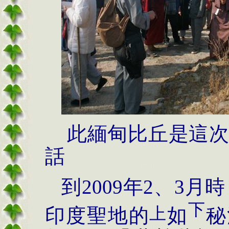
此緬甸比丘是這
話
到
2009
年
2
、
3
月時
下
上
印度聖地的
如
秘