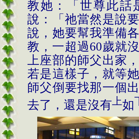
教她：「世尊此話
說：「祂當然是說
說，她要幫我準備
教，一超過
60
歲就
上座部
的師父出家
若是這樣子，就等
師父倒要找那一個
上
去了，還是沒有
如