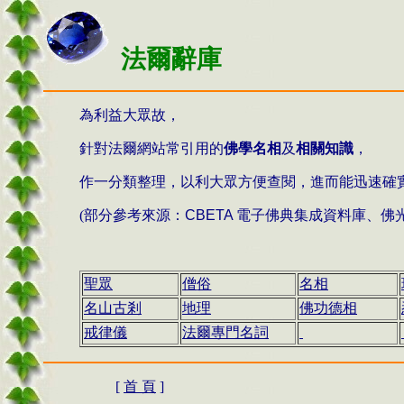
法爾辭庫
為利益大眾故
，
針對法爾網站常引用的
佛學名相
及
相關知識
，
作一分類整理
，
以利大眾方便查閱
，進而能迅速確
(部分參考來源
：
CBETA
電子佛典集成資料庫
、
佛
聖眾
僧
俗
名相
名山古剎
地理
佛功德相
戒律儀
法爾專門名詞
[
首 頁
]