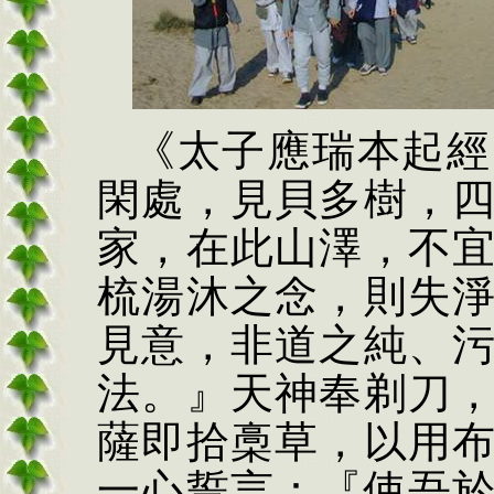
《太子應瑞本起經
閑處，見貝多樹，
家，在此山澤，不
梳湯沐之念，則失
見意，非道之
純
、
法。』天神奉剃刀
薩即拾
槀
草，以用
一心誓言：『使吾