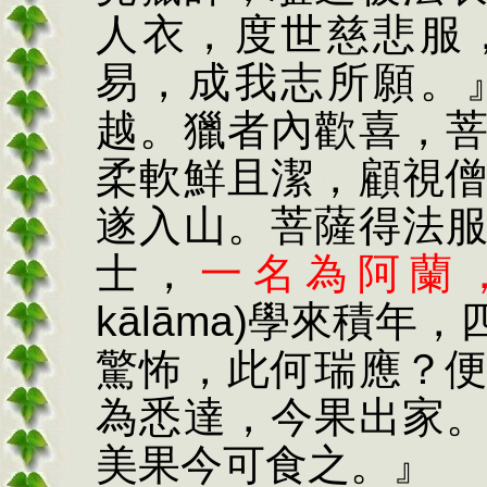
人衣，度世慈悲服
易，成我志所願。
越。獵者內歡喜，
柔軟鮮且潔，顧視
遂入山。菩薩得法
士，
一名為阿蘭
k
ā
l
ā
ma)
學來積年，
驚
怖
，此何瑞應？
為悉達，今果出家
美果今可食之。』