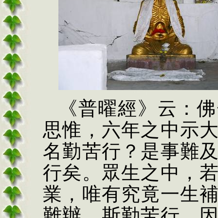
《普曜經》云：
佛
思惟，六年之中示
名勤苦行？是事難
行矣。眾生之中，
業，唯有究竟一生
難辦。斯勤苦行，