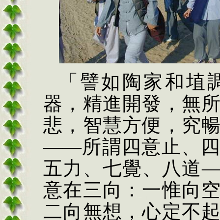
「譬如陶家和埴
器，精進開發，無
悲，智慧方便，究
——所謂四意止、
五力、七覺、八道
意在三向：一惟向
二向無想，心定不