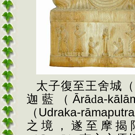
太子復至王舍城（
迦藍（
Ā
r
ā
d
a-
k
ā
l
ā
（
Udraka-
r
ā
maputra
之境，遂至摩揭