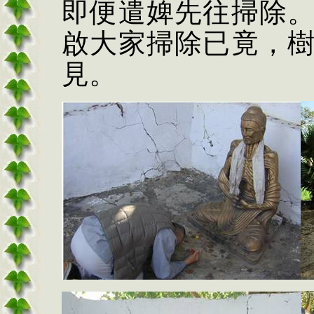
即便遣婢先往掃除
啟大家掃除已竟，
見。