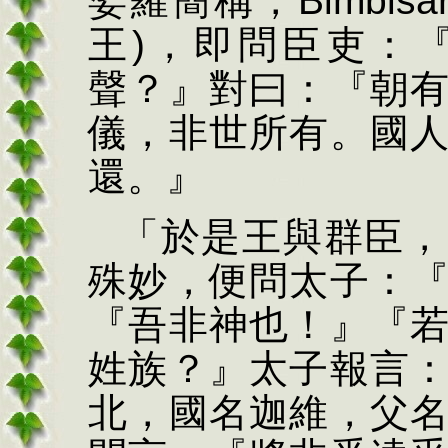
娑羅簡稱，
Bimbis
ā
王
)
，即問臣吏：
聲？』對曰：『朝
儀，非世所有。國
還。』
「於是王與群臣，
殊妙，便問太子：
『吾非神也！』『
姓族？』太子報言
北，國名迦維，父