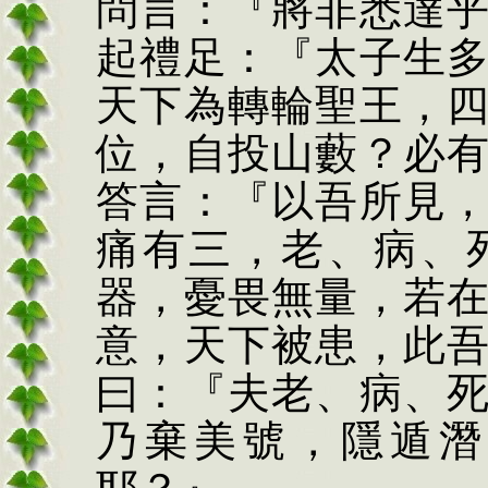
問言：『將
非
悉達
起禮足：『太子生
天下為轉輪聖王，
位，自投山藪？必
答言：『以吾所見
痛有
三
，老、病、
器，憂畏無量，若
意，天下被患，此
曰：『夫老、病、
乃棄美號，隱遁潛