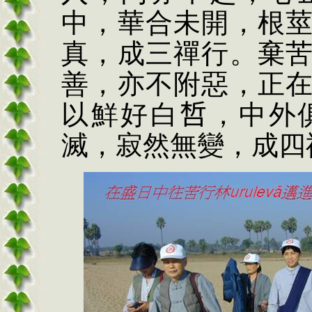
中，華合未開，根
真，成三禪行。棄
善，亦不附惡，正
以鮮好白𠵍，中
滅，寂然無變，成四