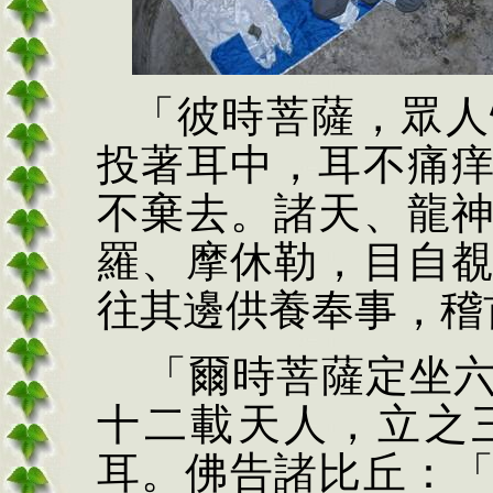
「彼時菩薩，眾人
投著耳中，耳不痛
不棄去。諸天、龍
羅、摩休勒，目自
往其邊供養奉事，稽
「爾時菩薩定坐
十二載天人，立之
耳。佛告諸比丘：