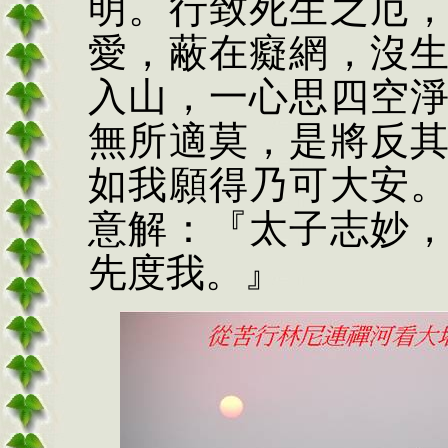
明。行致死生之厄
愛，蔽在癡網，沒
入山，一心思四空
無所適莫，是將
反
如我願得乃可大安
意解：『太子志妙
先度我。』