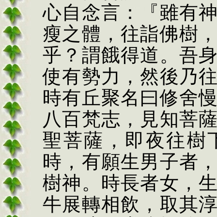
心自念言：『雖有
瘦之體，往詣佛樹
乎？謂餓得道。吾
使有勢力，然後乃
時有丘聚名曰修舍
八百梵志，見知菩
聖菩薩，即夜往樹
時，有願生
男子
者
樹神。時長者女，
牛展轉相飲，取其