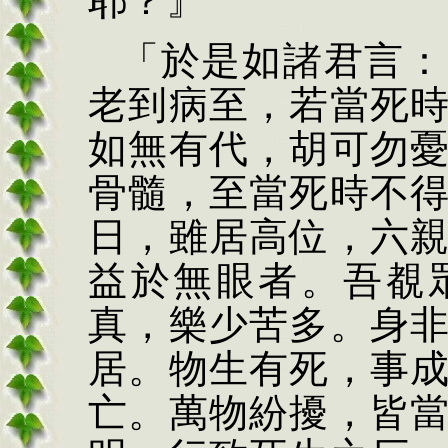
耶？』
「於
是
如諸君言：
老到病至，若當死
如無有代，胡可勿
骨髓，至當死時不
日，雖居高位，六
益於無眼者。吾
覩
真，
樂
少苦多。身
居。物生有死，事
亡。萬物紛擾，皆