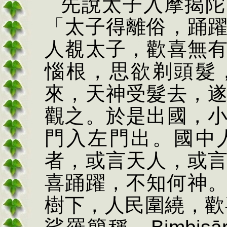
先說太子入摩揭陀
「太子得離俗，踊
人
覩
太子，歡喜無
惱根，思欲剃頭髮
來，天神受髮去，
觀之。於是出國，
門入左門出。國中
者，或言天人，或
喜踊躍，不知何神
樹下，人民圍繞，歡