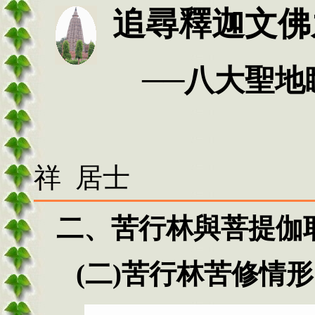
追尋釋迦文佛
──
八大聖地
祥 居士
二、苦行林與菩提伽
(
二
)
苦行林苦修情形