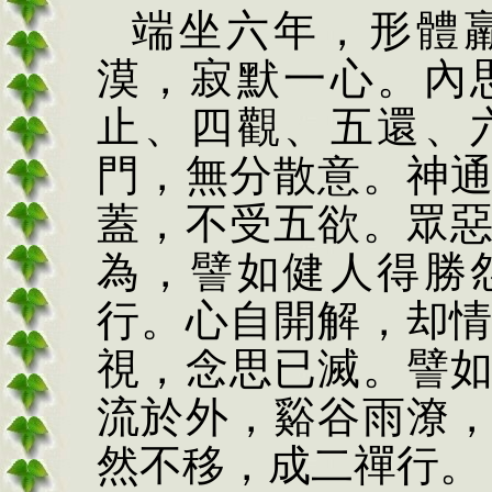
端坐六年，形體
漠，寂默一心。內
止、四觀、五還、
門，無分散意。神
蓋，不受五欲。眾
為，譬如健人得勝
行。心自開解，
却
視，念思已滅。譬
流於外，谿谷雨潦
然不移，成二禪行。