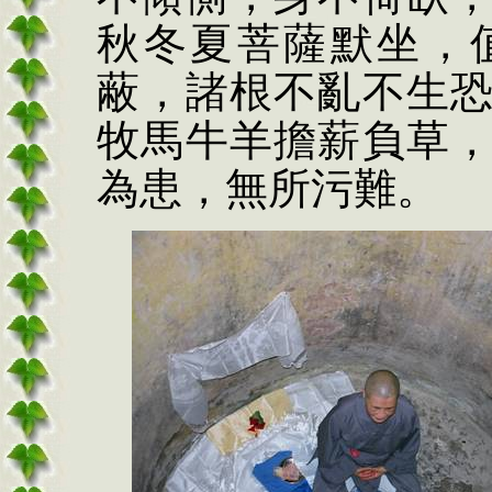
秋冬夏菩薩默坐，
蔽，諸根不亂不
生
牧馬牛羊擔薪負草
為患，無所污
難
。