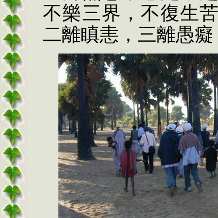
不樂三界，不復生
二離瞋恚，三離愚癡