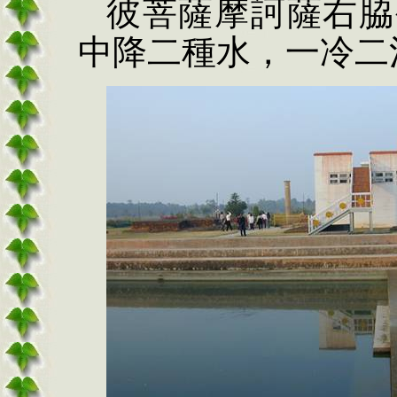
彼菩薩摩訶薩右
脇
中降二種水，一冷二