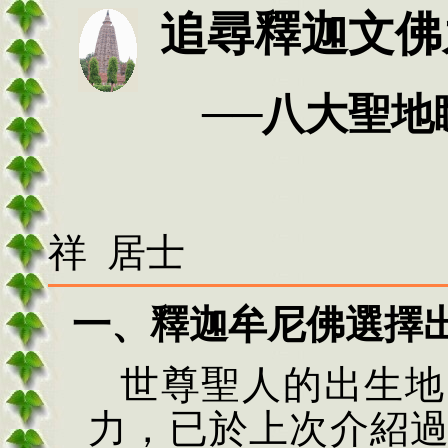
追尋釋迦文佛
──
八大聖地
祥 居士
一、
釋迦牟尼佛選擇
世尊聖人的出生地
力，已於上次介紹