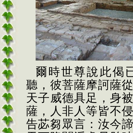
爾時世尊說此偈
聽，彼菩薩摩訶薩
天子威德具足，身
薩，人非人等皆不
告苾芻眾言：汝今