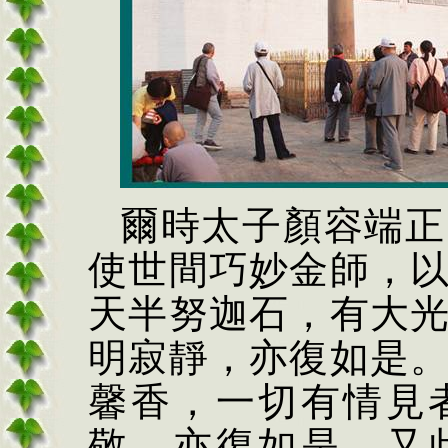
爾時太子顏容端正
使世間巧妙金師，
天半努迦石，有大
明寂靜，亦復如是
馨香，一切有情見
敬，亦復如是。又