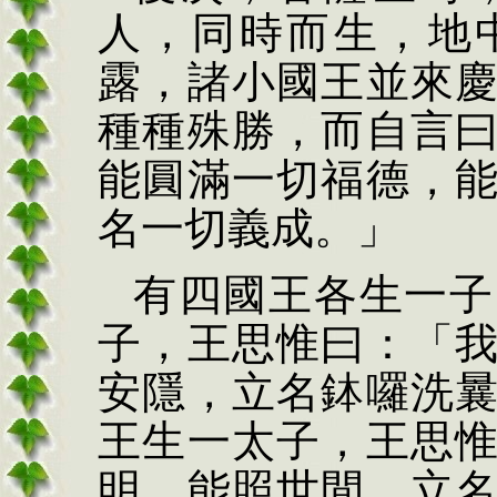
人，同時而生，地
露，諸小國王並來
種種殊勝，而自言
能圓滿一切福德，
名一切義成。」
有四國王各生一子
子，王思惟曰：「
安隱，立名
鉢
囉洗
王生一太子，王思
明，能照世間，立