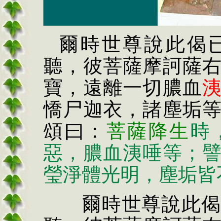
爾時世尊說此偈
聽，彼菩薩摩訶薩
寶，遠離一切膿血
憍尸迦衣，諸塵垢
頌曰：
菩薩降生
時
惡，膿血洟唾等；
瑩淨體光明，塵垢皆
爾時世尊說此