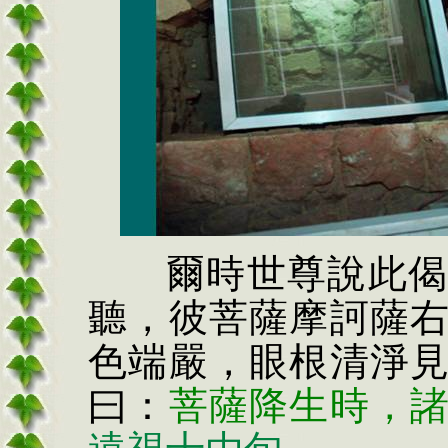
爾時世尊說此
聽，彼菩薩摩訶薩
色端嚴，眼根清淨
曰：
菩薩降
生
時，