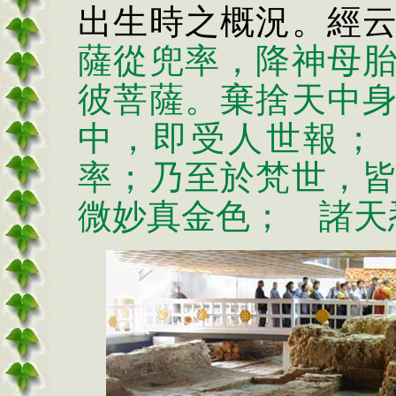
出生時之概況。經
薩從兜率，降神母
彼菩薩。棄捨天中
中，即受人世報；
率；乃至於梵世，
微妙真金色； 諸天