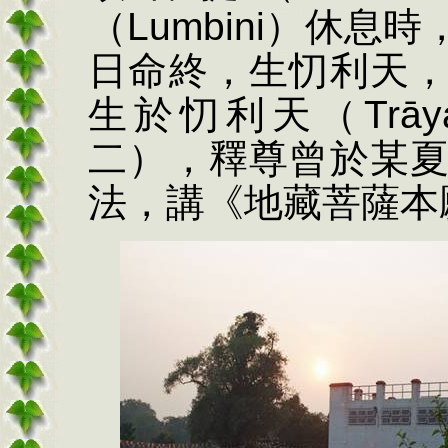
（
Lumbini
）休息時
日命終，生忉利天
生於忉利天（
Tr
ā
y
二），釋尊曾於某
法，講《地藏菩薩本