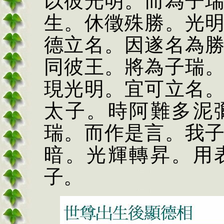
以彼光明。而為子
生。休徵殊勝。光
德立名。因遂名為
同彼王。將為子瑞
現光明。宜可立名
太子。時阿難多泥
瑞。而作是言。我
暗。光輝轉昇。用
子。