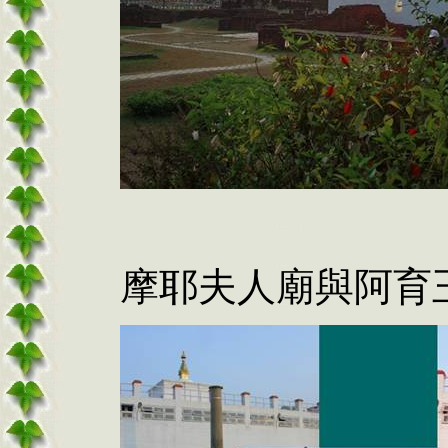
摩耶夫人廟與阿育