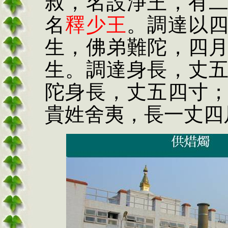
叔，名設淨王，有
名
釋少王
。調達以
生，佛弟難陀，
四
生。調達身長，丈
陀身長，丈五四寸
貴姓舍夷，長一丈四