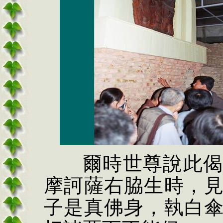
爾時世尊說此
摩訶薩右
脇
生時，
子是真佛身，執白