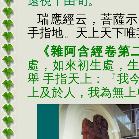
遠視十由旬。
瑞應經云，菩薩示
手指地。天上天下唯
《雜阿含經卷第
處，
如來初生處，
舉 手指天上：『我
上及於人，我為無上