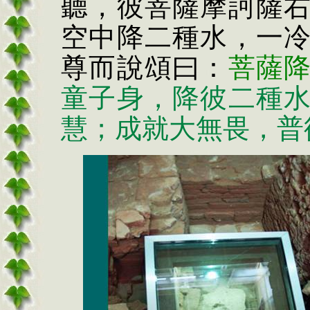
聽，彼菩薩摩訶薩
空中降二種水，一
尊而說頌曰：
菩薩
童子身，降彼二種
慧；成就大無畏，普