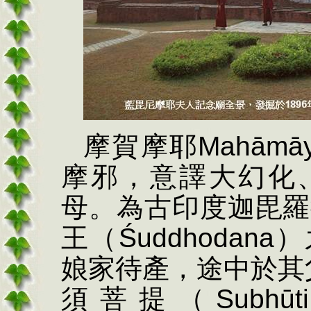
摩賀摩耶
Mah
ā
m
ā
摩邪，意譯大幻化
母。為古印度迦毘羅
王（
Ś
uddhodana
）
娘家待產，途中於其
須菩提（
Subh
ū
ti