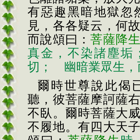
有惡趣黑暗地獄忽
見，各各疑云，何
而說頌曰：
菩薩降
真金，不染諸塵垢
切； 幽暗業眾生，
爾時世尊說此偈
聽，彼菩薩摩訶薩
不臥。爾時菩薩大
不履地。有四大天