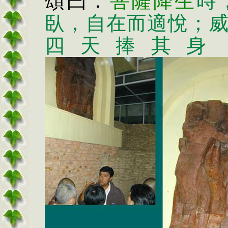
頌曰：
菩薩降生
時
臥，自在而適悅；
四天捧其身