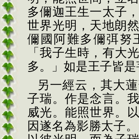
多
儞
迦王生一太子
世界光明，天地朗
儞
國阿難多
儞
弭努
「我子生時，有大
多。」如是王子皆是
另一經云，其大蓮
子瑞。作是念言。
威光。能照世界。
因遂名為影勝太子。