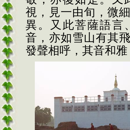
視，見一由旬，微
異。又此菩薩語言
音，亦如雪山有其
發聲相呼，其音和雅