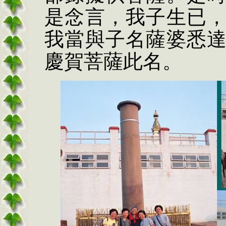
是念言，我子生已
我當與子名薩婆悉
慶賀菩薩此名。