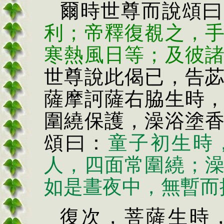
爾時世尊而說頌曰
利；帝釋復
覩
之，
寒熱風日等；及彼
世尊說此偈已，告
薩摩訶薩右
脇
生時
圍繞保護，澡浴塗
頌曰：
童子初生時
人，四面常圍繞；
如是晝夜中，無暫而
復次，菩薩生時