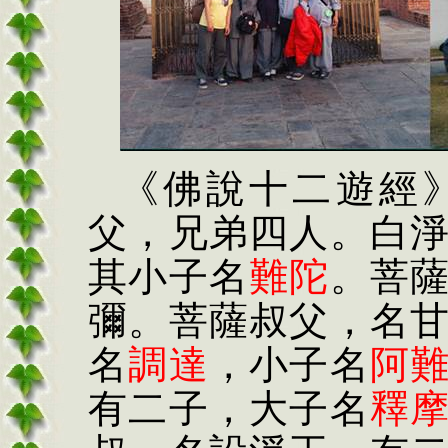
《佛說十二遊經
父，兄弟四人。白
其小子名
難陀
。菩
彌。菩薩叔父，名
名
調達
，小子名
阿
有二子，大子名
釋