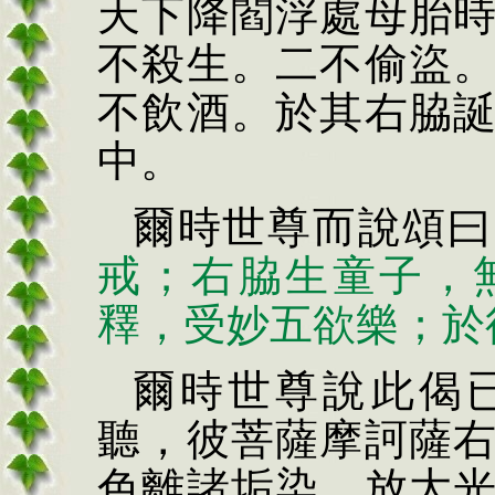
天下降閻浮處母胎
不殺生。二不偷盜
不飲酒。於其右
脇
中。
爾時世尊而說頌曰
戒；右
脇
生童子，
釋，受妙五欲樂；於
爾時世尊說此偈
聽，彼菩薩摩訶薩
色離諸垢染，放大