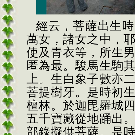
經云，菩薩出生時
萬女，諸女之中，
使及青衣等，所生
匿為最。駿馬生駒
上。生白象子數亦
菩提樹
牙
。是時初
檀林。於迦毘羅城
五千寶藏從地
踊
出
部錄擬供菩薩。是