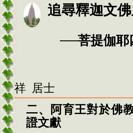
追尋釋迦文佛
──菩提伽耶四
祥 居士
二、阿育王對於佛
證文獻