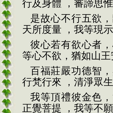
行及身體 ，審諦思
是故心不行五欲，
天所度量 ，我等現
彼心若有欲心者，
等心不欲，猶如山王
百福莊嚴功德智，
行梵行來 ，清淨眾
我等頂禮彼金色，
正覺菩提 ，我等不