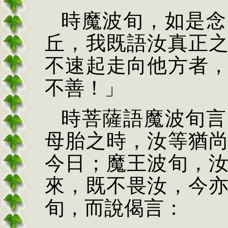
時魔波旬，如是念
丘，我既語汝真正
不速起走向他方者
不善！」
時菩薩語魔波旬言
母胎之時，汝等猶
今日；魔王波旬，
來，既不畏汝，今
旬，而說偈言：