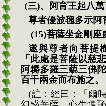
(三)、
阿育王起八萬
尊者優波毱多示阿
(15)
菩薩坐金剛座
遂與尊
者向菩提
「此處是菩薩以慈
阿耨多羅三藐三佛
百千兩金而布施之。
(註：經曰：「爾
幻惑菩薩，心生愧