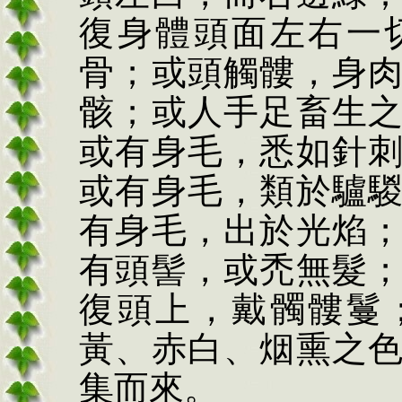
復身體頭面左右一
骨；或頭觸髏，身
骸；或人手足畜生
或有身毛，悉如針
或有身毛，類於驢
有身毛，出於光焰
有頭髻，或禿無髮
復頭上，戴髑髏鬘
黃、赤白、烟熏之
集而來。