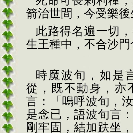
死命可畏剎利種，
箭治世間，今受樂後
此路得名遍一切，
生王種中，不合沙門
時魔波旬，如是
從，既不動身，亦
言：「嗚呼波旬，
是念已，語波旬言
剛牢固，結加趺坐