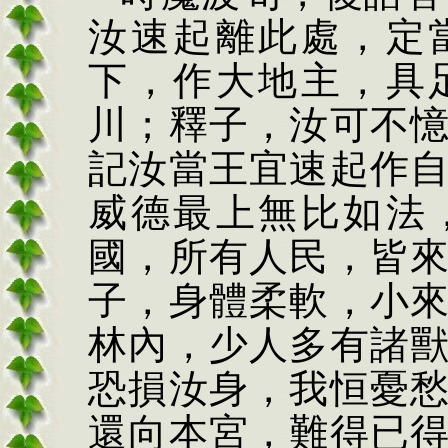
汝速起離此處，定
下，作大地主，具
川；釋子，汝可不
記汝當王宜速起作
威德最上無比如法
國，所有人民，皆
子，身體柔軟，小
林內，少人多有諸
恐損汝身，我恒憂
還向本宮，難得已