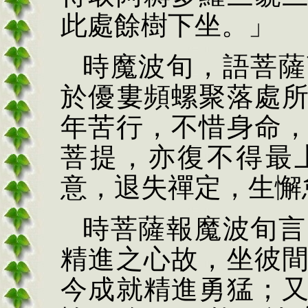
此處餘樹下坐。」
時魔波旬，語菩薩
於優婁頻螺聚落處
年苦行，不惜身命
菩提，亦復不得最
意，退失禪定，生懈
時菩薩報魔波旬言
精進之心故，坐彼
今成就精進勇猛；