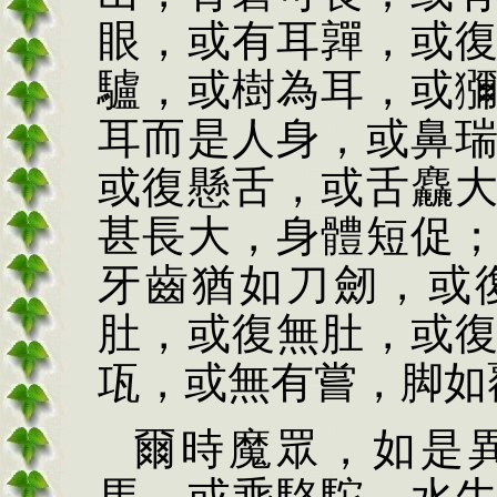
眼，或有耳嚲，或
驢，或樹為耳，或
耳而是人身，或鼻
或復懸舌，或舌麤
甚長大，身體短促
牙齒猶如刀劒，或
肚，或復無肚，或
瓨，或無有嘗，脚如
爾時魔眾，如是