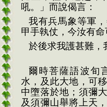
吼。」而說偈言：
我有兵馬象等軍，
甲手執仗，今汝有命
於後求我護甚難，
爾時菩薩語波旬
水，及此大地，可
中墮落於地；須彌
及須彌山舉將上天