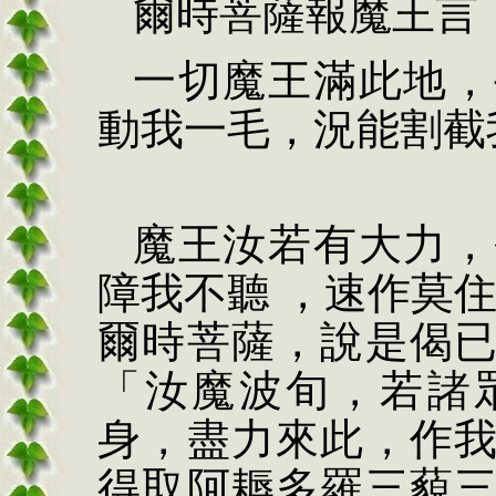
爾時菩薩報魔王言
一切魔王滿此地，
動我一毛，況能割截
魔王汝若有大力，
障我不聽 ，速作莫
爾時菩薩，說是偈
「汝魔波旬，若諸
身，盡力來此，作
得取阿耨多羅三藐