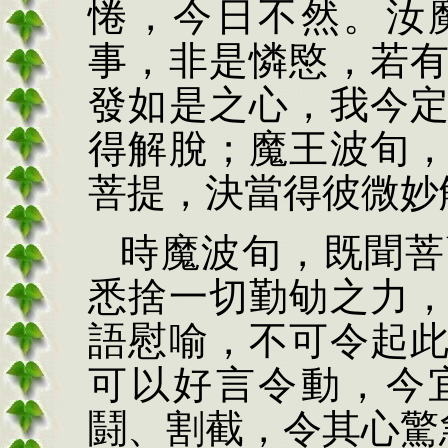
惓，今日不然。汝
事，非是憐愍，若
發如是之心，我今
得解脫；魔王波旬
菩提，決當得彼微妙
時魔波旬，既聞菩
悉捨一切勤劬之力
語慰喻，不可令起
可以好言令動，今
鬪、割截，令其心驚