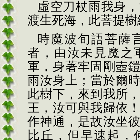
虛空刀杖雨我身，
渡生死海，此菩提樹
時魔波旬語菩薩
者，由汝未見魔之
軍，身著牢固剛壺
雨汝身上；當於爾
此樹下，來到我所
王，汝可與我歸依
作神通，是故汝坐
比丘，但早速起，