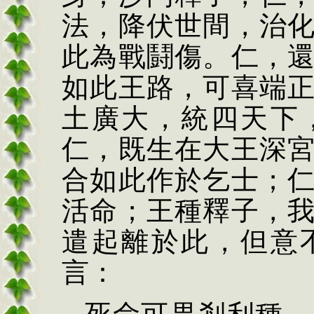
法，降伏世間，治
此為戰鬪傷。仁，
如此王路，可喜端
土廣大，統四天下
仁，既生在大王深
合如此作於乞士；
活命；王種釋子，
遣起離於此，但意
言：