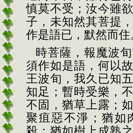
慎莫不受；汝今雖
子，未知然其菩提
作是語已，默然而住
時菩薩，報魔波旬
須作如是語，何以
王波旬，我久已知
知足；暫時受樂，
不固，猶草上露；
聚疽惡不淨；猶如
殺；猶如樹上成熟