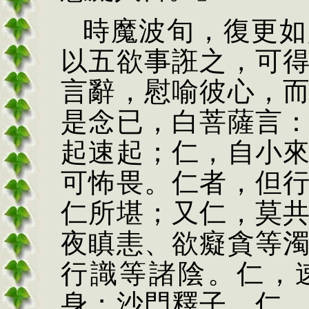
時魔波旬，復更如
以五欲事誑之，可
言辭，慰喻彼心，
是念已，白菩薩言
起速起；仁，自小
可怖畏。仁者，但
仁所堪；又仁，莫
夜瞋恚、欲癡貪等
行識等諸陰。仁，
身；沙門釋子，仁