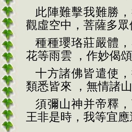
此陣難擊我難勝，
觀虛空中，菩薩多眾
種種瓔珞莊嚴體，
花等雨雲 ，作妙偈
十方諸佛皆遣使，
類悉皆來 ，無情諸
須彌山神并帝釋，
王非是時，我等宜應