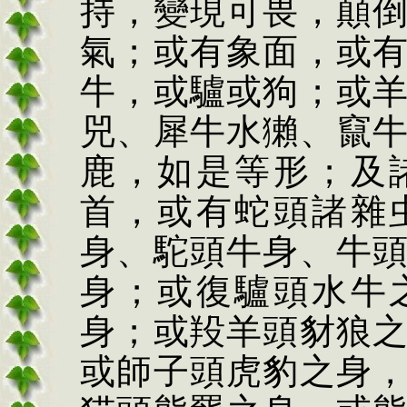
持，變現可畏，顛
氣；或有象面，或
牛，或驢或狗；或
兕、犀牛水獺、竄
鹿，如是等形；及
首，或有蛇頭諸雜
身、駝頭牛身、牛
身；或復驢頭水牛
身；或羖羊頭豺狼
或師子頭虎豹之身