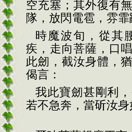
空充塞；其外復有
隊，放閃電雹，雰霏
時魔波旬，從其
疾，走向菩薩，口
此劒，截汝身體，
偈言：
我此寶劒甚剛利，
若不急奔，當斫汝身