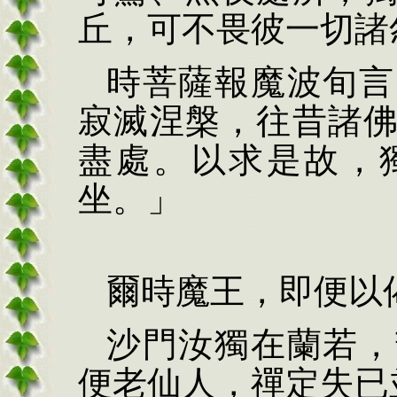
丘，可不畏彼一切諸
時菩薩報魔波旬言
寂滅涅槃，往昔諸
盡處。以求是故，
坐。」
爾時魔王，即便以
沙門汝獨在蘭若，
便老仙人，禪定失已