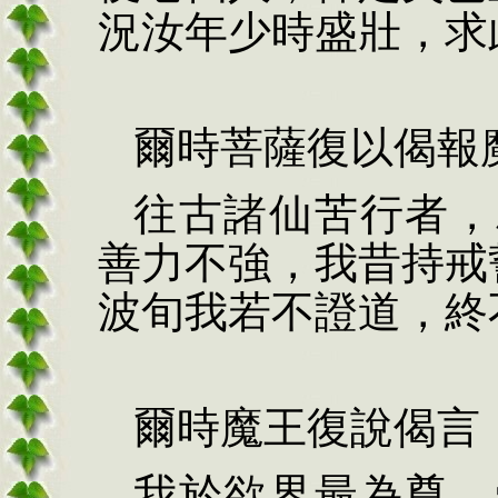
況汝年少時盛壯，求
爾時菩薩復以偈報
往古諸仙苦行者，
善力不強，我昔持戒
波旬我若不證道，終
爾時魔王復說偈言
我於欲界最為尊，