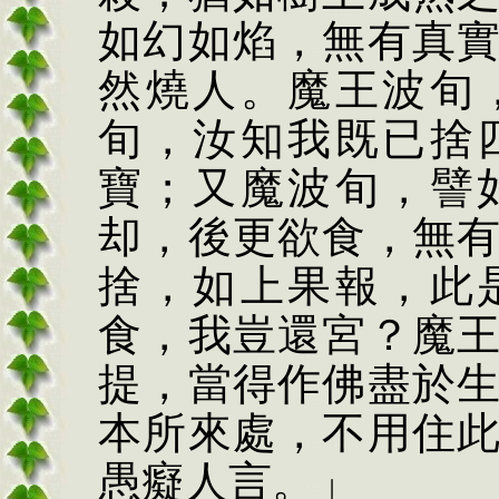
如幻如焰，無有真
然燒人。魔王波旬
旬，汝知我既已捨
寶；又魔波旬，譬
却，後更欲食，無
捨，如上果報，此
食，我豈還宮？魔
提，當得作佛盡於
本所來處，不用住
愚癡人言。」