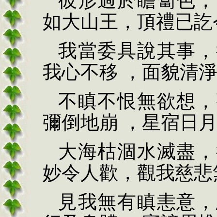
彼形過於瞻蔔色，
如大山王，頂禮已訖
我當委具說其事，
我心不移 ，面貌清
不瞋不恨無欲想，
彌倒地崩 ，星宿日
大海枯涸水滅盡，
妙令人歡，觀我慈悲
見我無有瞋恚意，