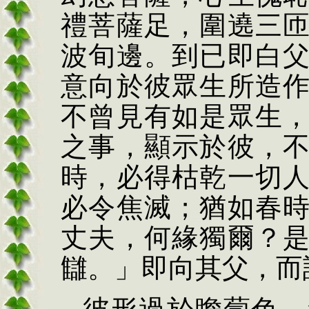
禮菩薩足，圍遶三
波旬邊。到已即白
意向於彼眾生所造
不曾見有如是眾生
之事，顯示於彼，
時，必得枯乾一切
必令焦滅；猶如春
丈夫，何緣獨爾？
讎。」即向其父，而