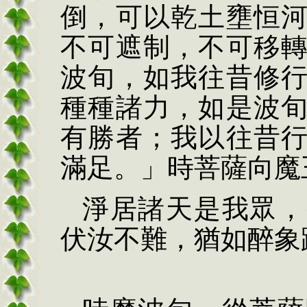
倒，可以乾土壅恒
不可遮制，不可移
波旬，如我往昔修
種種諸力，如是波
有勝者；我以往昔
滿足。」時菩薩向魔
淨居諸天是我眾，
伏汝不難，猶如醉象