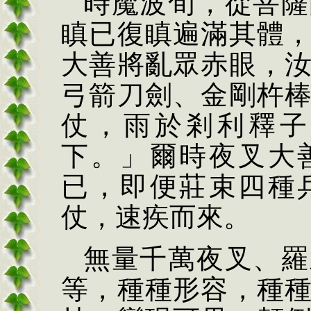
時魔波旬，從菩薩
瞋已復瞋遍滿其體
大善將亂眾赤眼，
弓箭刀劍、金剛杵
仗，雨於剎利釋子
下。」爾時夜叉大
已，即便莊束四種
仗，速疾而來。
無量千萬夜叉、羅
等，種種形容，種