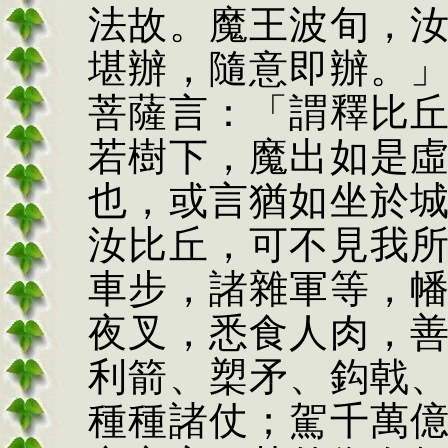
法故。魔王波旬，
堪辦，隨意即辦。
菩薩言：「謂釋比
若樹下，魔出如是
也，或言猶如坐於
汝比丘，可不見我
車步，諸雜軍等，
夜叉，悉食人肉，
利箭、槊矛、鈎戟
種種諸仗；駕千萬