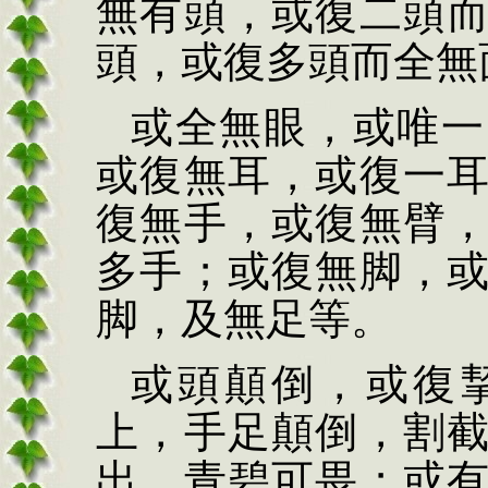
無有頭，或復二頭
頭，或復多頭而全無
或全無眼，或唯一
或復無耳，或復一
復無手，或復無臂
多手；或復無脚，
脚，及無足等。
或頭顛倒，或復
上，手足顛倒，割
出，青碧可畏；或