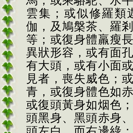
馬，或乘駱駝、水
雲集；或似修羅類
伽，及鳩槃茶、羅
等；或復身體羸瘦
異狀形容，或有面
有大頭，或有小面
見者，喪失威色；
青，或復身體色如
或復頭黃身如烟色
頭黑身、黑頭赤身
頭左白，而右邊綠