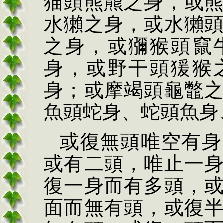
猫頭熊羆之身，或
水獺之身，或水獺
之身，或獼猴頭竄
身，或野干頭猨猴
身；或摩竭頭龜鼈
魚頭蛇身、蛇頭魚身
或復無頭唯空有身
或有二頭，唯止一
復一身而有多頭，
面而無有頭，或復