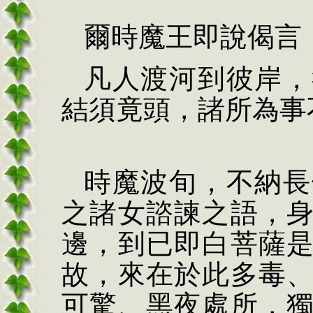
爾時魔王即說偈言
凡人渡河到彼岸，
結須竟頭，諸所為事
時魔波旬，不納長
之諸女諮諫之語，
邊，到已即白菩薩
故，來在於此多毒
可驚、黑夜處所，