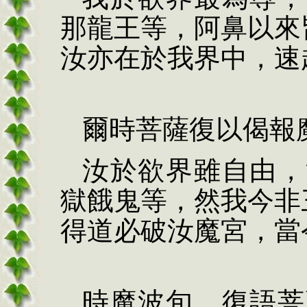
那龍王等，阿鼻以來
汝亦在於我界中，速
爾時菩薩復以偈報
汝於欲界雖自由，
獄餓鬼等，然我今非
得道必破汝魔宮，當
時魔波旬，復語菩