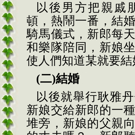
以後男方把親戚
頓，熱鬧一番，結
騎馬儀式，新郎每
和樂隊陪同，新娘
使人們知道某就要結
(二)結婚
以後就舉行耿雅丹
新娘交給新郎的一
堆旁，新娘的父親