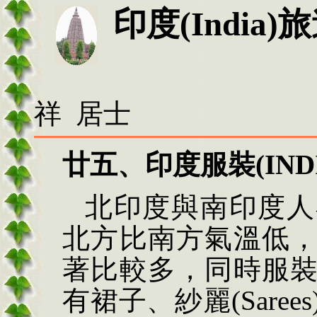
印度
(India)
旅
祥 居士
廿五、印度服裝(
IND
北印度與南印度人
北方比南方氣溫低
著比較多，同時服
有裙子、紗麗
(Sar