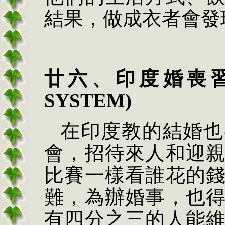
結果，做成衣者會發
廿六、印度婚喪
SYSTEM)
在印度教的結婚也
會，招待來人和迎
比賽一樣看誰花的
難，為辦婚事，也
有四分之三的人能