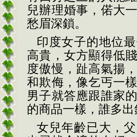
兒辦理婚事，偌大
愁眉深鎖。
印度女子的地位最
高貴，女方顯得低
度傲慢，趾高氣揚
和欺侮，像乞丐一
男子就答應跟誰家
的商品一樣，誰多出
女兒年齡已大，父