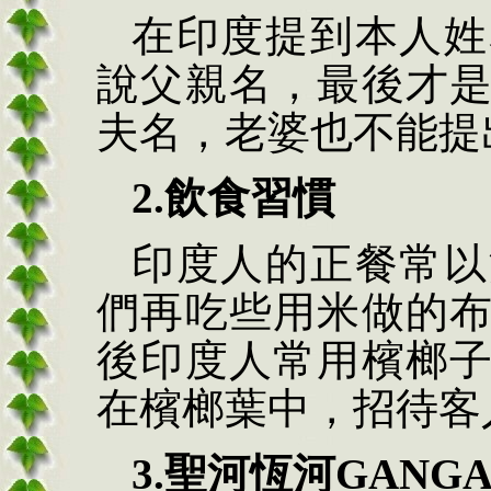
在印度提到本人姓
說父親名，最後才
夫名，老婆也不能提
2.飲食習慣
印度人的正餐常以
們再吃些用米做的
後印度人常用檳榔
在檳榔葉中，招待客
3.聖河恆河GANG