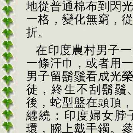
地從普通棉布到閃
一格，變化無窮，
折。
在印度農村男子一
一條汗巾，或者用
男子留鬍鬚看成光
徒，終生不刮鬍鬚
後，蛇型盤在頭頂
纒繞；印度婦女脖
環，腕上戴手鐲。