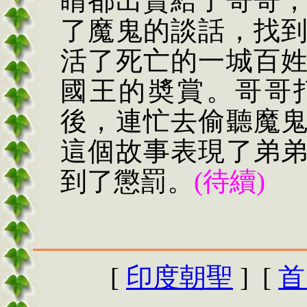
睛都出賣給了哥哥
了魔鬼的談話，找
活了死亡的一城百
國王的奬賞。哥哥
後，連忙去偷聽魔
這個故事表現了弟
到了懲罰。
(
待續
)
[
印度朝聖
] [
首