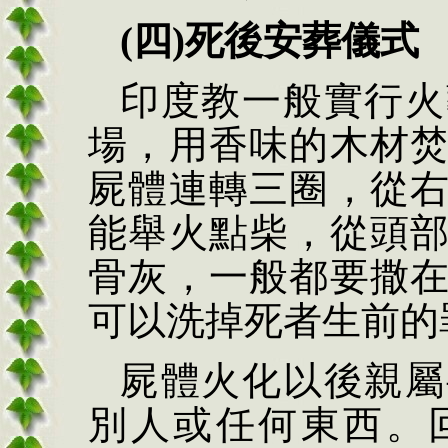
(四)死後安葬儀式
印度教一般實行火
場，用香味的木材
屍體連轉三圈，從
能舉火點柴，從頭
骨灰，一般都要撒
可以洗掉死者生前的
屍體火化以後親屬
別人或任何東西。