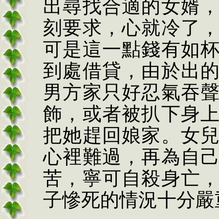
出尋找合適的女婿
刻要求，心就冷了
可是這一點錢有如
到處借貸，由於出
男方家只好忍氣吞
飾，或者被扒下身
把她趕回娘家。女
心裡難過，再為自
苦，寧可自殺身亡
子慘死的情況十分嚴