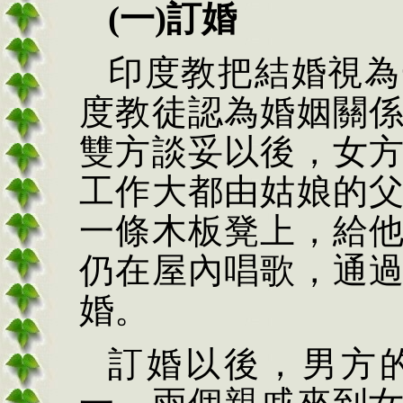
(一)訂婚
印度教把結婚視為
度教徒認為婚姻關
雙方談妥以後，女
工作大都由姑娘的
一條木板凳上，給
仍在屋內唱歌，通
婚。
訂婚以後，男方