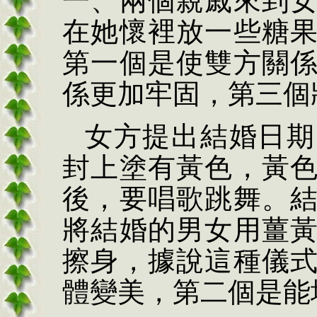
一、兩個親戚來到
在她懷裡放一些糖
第一個是使雙方關
係更加牢固，第三個
女方提出結婚日期
封上塗有黃色，黃
後，要唱歌跳舞。
將結婚的男女用薑
擦身，據說這種儀
體變美，第二個是能