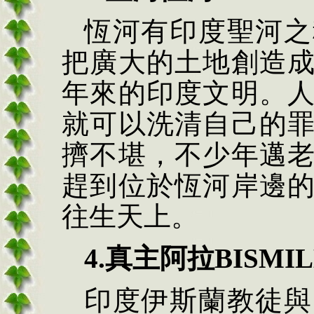
恆河有印度聖河之
把廣大的土地創造
年來的印度文明。
就可以洗清自己的
擠不堪，不少年邁
趕到位於恆河岸邊
往生天上。
4.真主阿拉BISMI
印度伊斯蘭教徒與