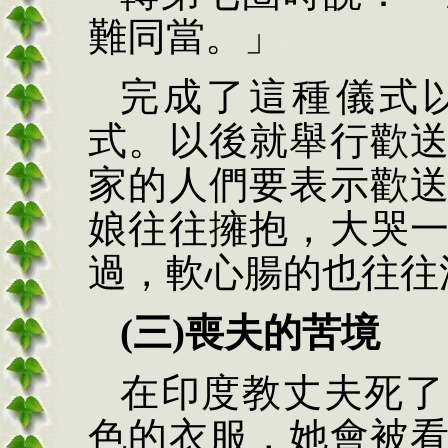
難同當。」
完成了這種儀式
式。以後就舉行歡
家的人們要表示歡
娘往往擁抱，大哭
過，軟心腸的也往往
(三)喪夫的苦境
在印度教丈夫死了
色的衣服，她會被