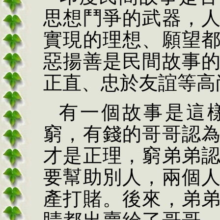
思想鬥爭的武器，
實現的理想、願望
惡揚善是民間故事
正直、忠於友誼等高
有一個故事是這
窮，有錢的哥哥認
才是正理，窮弟弟
要幫助別人，兩個
產打賭。後來，弟